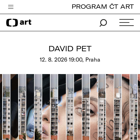
PROGRAM ČT ART
Česká televize
Zpravodajství
Sport
DAVID PET
iVysílání
12. 8. 2026 19:00, Praha
TV program
Pro děti
edu
Vše o ČT