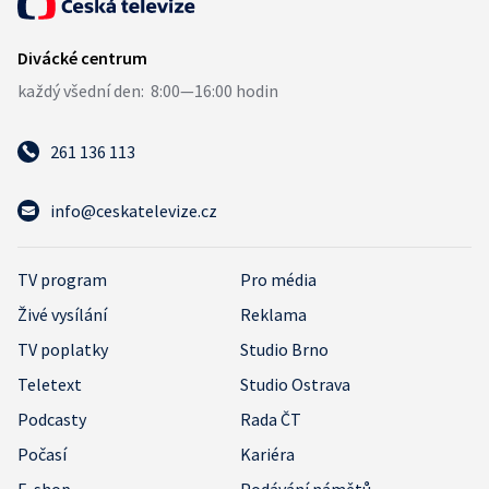
261 136 113
info@ceskatelevize.cz
TV program
Pro média
Živé vysílání
Reklama
TV poplatky
Studio Brno
Teletext
Studio Ostrava
Podcasty
Rada ČT
Počasí
Kariéra