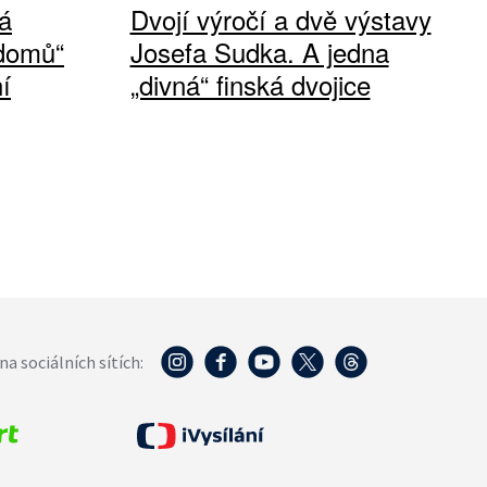
á
Dvojí výročí a dvě výstavy
 domů“
Josefa Sudka. A jedna
í
„divná“ finská dvojice
na sociálních sítích: