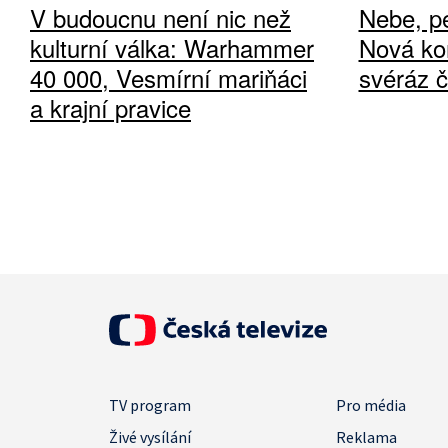
V budoucnu není nic než
Nebe, pe
kulturní válka: Warhammer
Nová ko
40 000, Vesmírní mariňáci
svéráz 
a krajní pravice
TV program
Pro média
Živé vysílání
Reklama