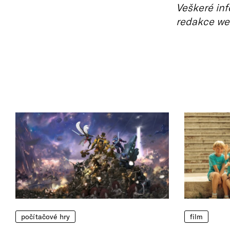
Veškeré inf
redakce we
počítačové hry
film