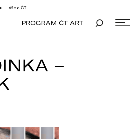
du
Vše o ČT
PROGRAM ČT ART
INKA –
K