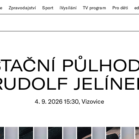
ze
Zpravodajství
Sport
iVysílání
TV program
Pro děti
e
TAČNÍ PŮLHOD
RUDOLF JELÍNE
4. 9. 2026 15:30, Vizovice