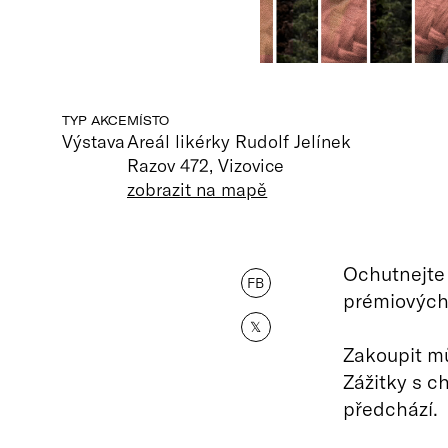
TYP AKCE
MÍSTO
Výstava
Areál likérky Rudolf Jelínek
Razov 472, Vizovice
zobrazit na mapě
Ochutnejte 
FB
prémiových
𝕏
Zakoupit m
Zážitky s ch
předchází.