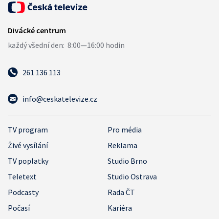
261 136 113
info@ceskatelevize.cz
TV program
Pro média
Živé vysílání
Reklama
TV poplatky
Studio Brno
Teletext
Studio Ostrava
Podcasty
Rada ČT
Počasí
Kariéra