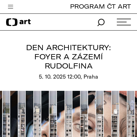
PROGRAM ČT ART
Česká televize
Zpravodajství
Sport
DEN ARCHITEKTURY:
iVysílání
FOYER A ZÁZEMÍ
RUDOLFINA
TV program
5. 10. 2025 12:00, Praha
Pro děti
edu
Vše o ČT