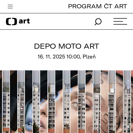
PROGRAM ČT ART
Česká televize
Zpravodajství
Sport
DEPO MOTO ART
iVysílání
16. 11. 2025 10:00, Plzeň
TV program
Pro děti
edu
Vše o ČT