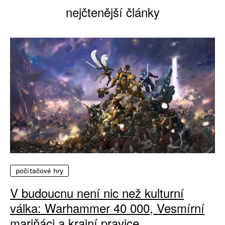
nejčtenější články
počítačové hry
V budoucnu není nic než kulturní
válka: Warhammer 40 000, Vesmírní
mariňáci a krajní pravice