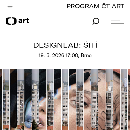
PROGRAM ČT ART
Česká televize
Zpravodajství
Sport
DESIGNLAB: ŠITÍ
iVysílání
19. 5. 2026 17:00, Brno
TV program
Pro děti
edu
Vše o ČT