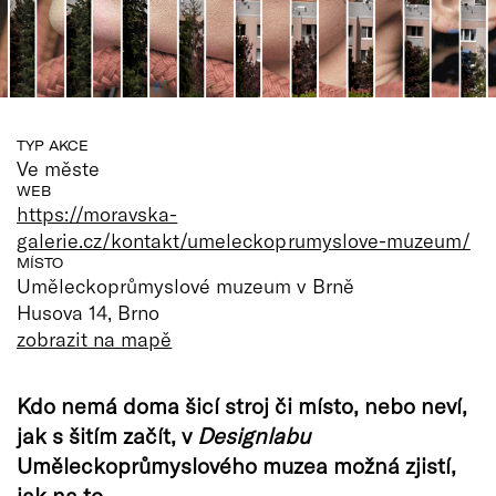
TYP AKCE
Ve měste
WEB
https://moravska-
galerie.cz/kontakt/umeleckoprumyslove-muzeum/
MÍSTO
Uměleckoprůmyslové muzeum v Brně
Husova 14, Brno
zobrazit na mapě
Kdo nemá doma šicí stroj či místo, nebo neví,
jak s šitím začít, v
Designlabu
Uměleckoprůmyslového muzea možná zjistí,
jak na to.