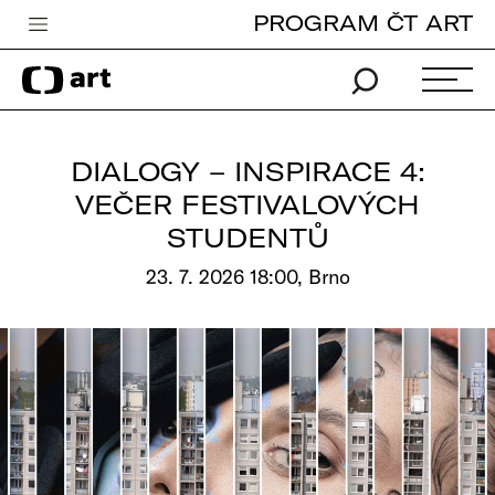
PROGRAM ČT ART
Česká televize
Zpravodajství
Sport
DIALOGY – INSPIRACE 4:
iVysílání
VEČER FESTIVALOVÝCH
STUDENTŮ
TV program
23. 7. 2026 18:00, Brno
Pro děti
edu
Vše o ČT