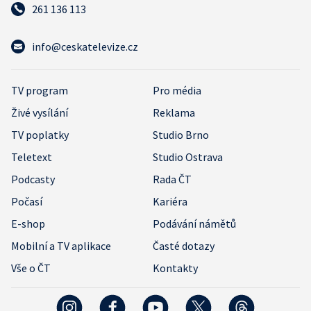
261 136 113
info@ceskatelevize.cz
TV program
Pro média
Živé vysílání
Reklama
TV poplatky
Studio Brno
Teletext
Studio Ostrava
Podcasty
Rada ČT
Počasí
Kariéra
E-shop
Podávání námětů
Mobilní a TV aplikace
Časté dotazy
Vše o ČT
Kontakty