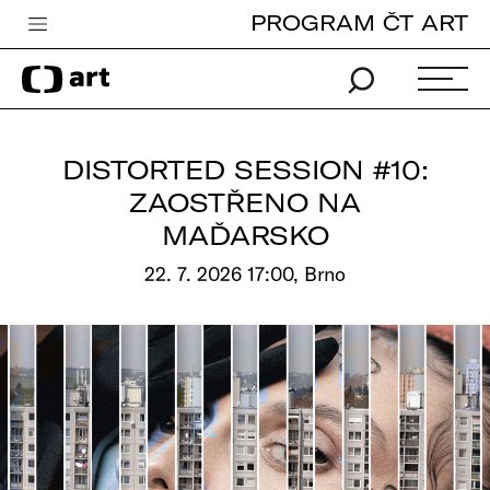
PROGRAM ČT ART
Česká televize
Zpravodajství
Sport
DISTORTED SESSION #10:
iVysílání
ZAOSTŘENO NA
MAĎARSKO
TV program
22. 7. 2026 17:00, Brno
Pro děti
edu
Vše o ČT