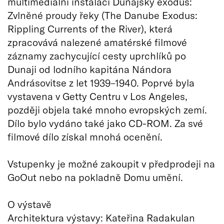
multimediální instalaci Dunajský exodus:
Zvlněné proudy řeky (The Danube Exodus:
Rippling Currents of the River), která
zpracovává nalezené amatérské filmové
záznamy zachycující cesty uprchlíků po
Dunaji od lodního kapitána Nándora
Andrásovitse z let 1939–1940. Poprvé byla
vystavena v Getty Centru v Los Angeles,
později objela také mnoho evropských zemí.
Dílo bylo vydáno také jako CD-ROM. Za své
filmové dílo získal mnohá ocenění.
Vstupenky je možné zakoupit v předprodeji na
GoOut nebo na pokladně Domu umění.
O výstavě
Architektura výstavy: Kateřina Radakulan