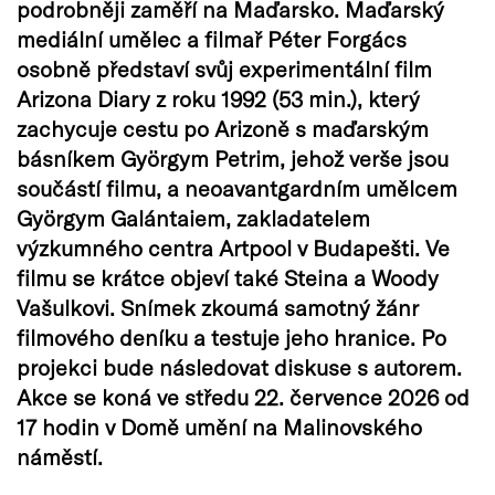
podrobněji zaměří na Maďarsko. Maďarský
mediální umělec a filmař Péter Forgács
osobně představí svůj experimentální film
Arizona Diary z roku 1992 (53 min.), který
zachycuje cestu po Arizoně s maďarským
básníkem Györgym Petrim, jehož verše jsou
součástí filmu, a neoavantgardním umělcem
Györgym Galántaiem, zakladatelem
výzkumného centra Artpool v Budapešti. Ve
filmu se krátce objeví také Steina a Woody
Vašulkovi. Snímek zkoumá samotný žánr
filmového deníku a testuje jeho hranice. Po
projekci bude následovat diskuse s autorem.
Akce se koná ve středu 22. července 2026 od
17 hodin v Domě umění na Malinovského
náměstí.