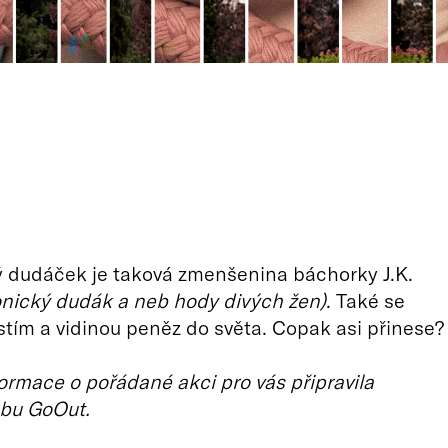
ý dudáček je taková zmenšenina báchorky J.K.
onický dudák a neb hody divých žen)
. Také se
stím a vidinou peněz do světa. Copak asi přinese?
ormace o pořádané akci pro vás připravila
bu GoOut.