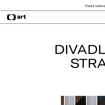
Česká televi
DIVAD
STR