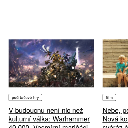
počítačové hry
film
V budoucnu není nic než
Nebe, pe
kulturní válka: Warhammer
Nová ko
40 000, Vesmírní mariňáci
svéráz 