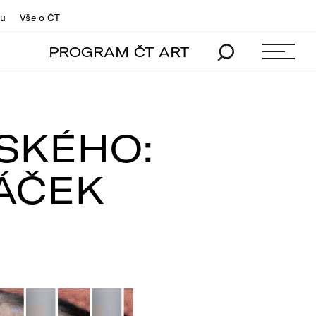
du
Vše o ČT
PROGRAM ČT ART
SKÉHO:
ÁČEK