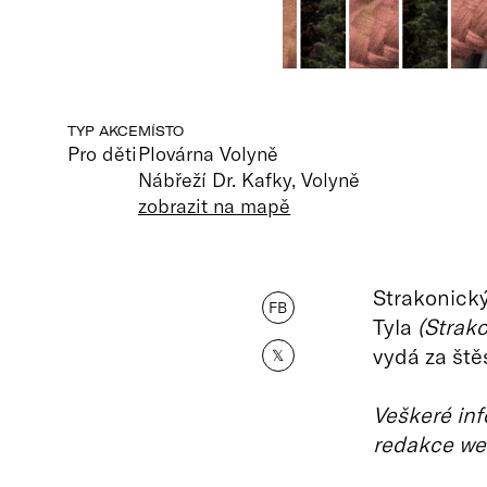
TYP AKCE
MÍSTO
Pro děti
Plovárna Volyně
Nábřeží Dr. Kafky, Volyně
zobrazit na mapě
Strakonick
FB
Tyla
(Strak
vydá za ště
𝕏
Veškeré inf
redakce we