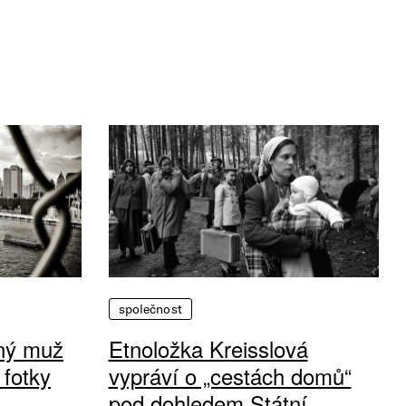
společnost
vný muž
Etnoložka Kreisslová
 fotky
vypráví o „cestách domů“
pod dohledem Státní