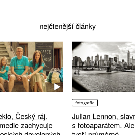
nejčtenější články
fotografie
klo, Český ráj.
Julian Lennon, sla
medie zachycuje
s fotoaparátem. Ale
českých dovolených
tvoří průměrné