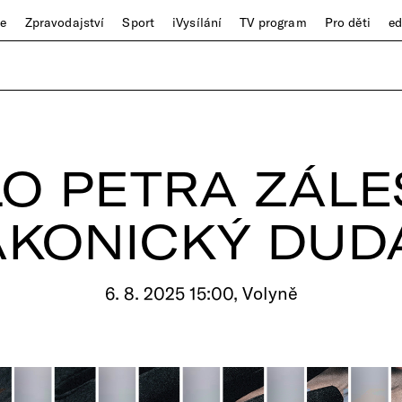
ze
Zpravodajství
Sport
iVysílání
TV program
Pro děti
e
LO PETRA ZÁLE
AKONICKÝ DUD
6. 8. 2025 15:00, Volyně