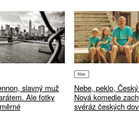
film
ennon, slavný muž
Nebe, peklo, Český 
arátem. Ale fotky
Nová komedie zach
ůměrné
svéráz českých dov