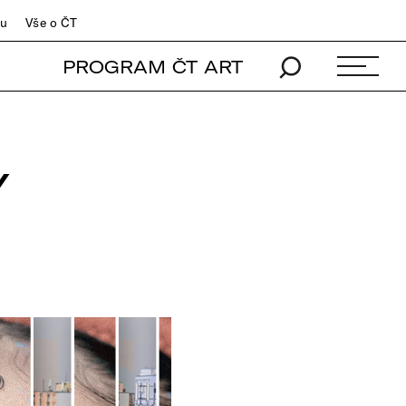
du
Vše o ČT
PROGRAM ČT ART
Y