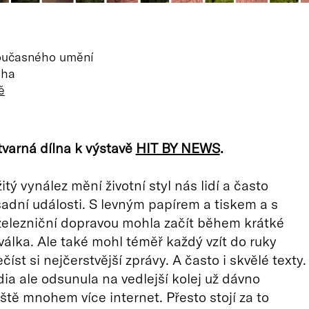
oučasného umění
aha
ě
varná dílna k výstavě
HIT BY NEWS
.
tý vynález mění životní styl nás lidí a často
ásadní události. S levným papírem a tiskem a s
železniční dopravou mohla začít během krátké
válka. Ale také mohl téměř každý vzít do ruky
číst si nejčerstvější zprávy. A často i skvělé texty.
ia ale odsunula na vedlejší kolej už dávno
eště mnohem více internet. Přesto stojí za to