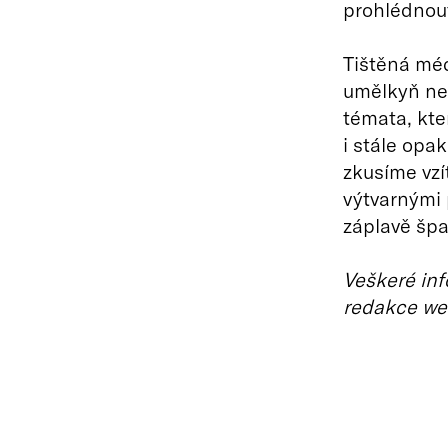
prohlédnou
Tištěná méd
umělkyň nem
témata, kte
i stále opa
zkusíme vzí
výtvarnými
záplavě špa
Veškeré inf
redakce we