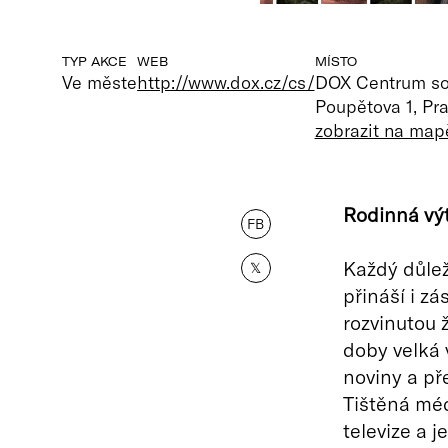
TYP AKCE
WEB
MÍSTO
Ve měste
http://www.dox.cz/cs/
DOX Centrum s
Poupětova 1, Pr
zobrazit na map
Rodinná výt
FB
Každý důleži
𝕏
přináší i z
rozvinutou 
doby velká 
noviny a pře
Tištěná méd
televize a j