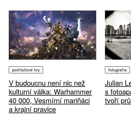
počítačové hry
fotografie
V budoucnu není nic než
Julian L
kulturní válka: Warhammer
s fotoap
40 000, Vesmírní mariňáci
tvoří pr
a krajní pravice