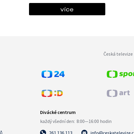
více
Česká televize 
tů
261 136 113
info@ceskatelevize.