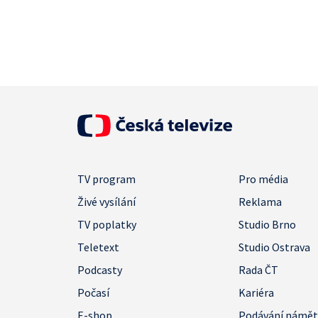
TV program
Pro média
Živé vysílání
Reklama
TV poplatky
Studio Brno
Teletext
Studio Ostrava
Podcasty
Rada ČT
Počasí
Kariéra
E-shop
Podávání námě