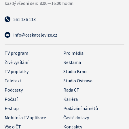
261 136 113
info@ceskatelevize.cz
TV program
Pro média
Živé vysílání
Reklama
TV poplatky
Studio Brno
Teletext
Studio Ostrava
Podcasty
Rada ČT
Počasí
Kariéra
E-shop
Podávání námětů
Mobilní a TV aplikace
Časté dotazy
Vše o ČT
Kontakty