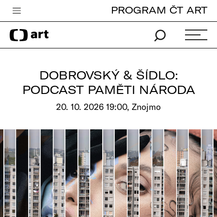
PROGRAM ČT ART
Česká televize
Zpravodajství
Sport
DOBROVSKÝ & ŠÍDLO:
iVysílání
PODCAST PAMĚTI NÁRODA
TV program
20. 10. 2026 19:00, Znojmo
Pro děti
edu
Vše o ČT