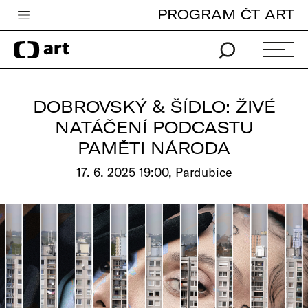
PROGRAM ČT ART
Česká televize
Zpravodajství
Sport
DOBROVSKÝ & ŠÍDLO: ŽIVÉ
iVysílání
NATÁČENÍ PODCASTU
PAMĚTI NÁRODA
TV program
17. 6. 2025 19:00, Pardubice
Pro děti
edu
Vše o ČT