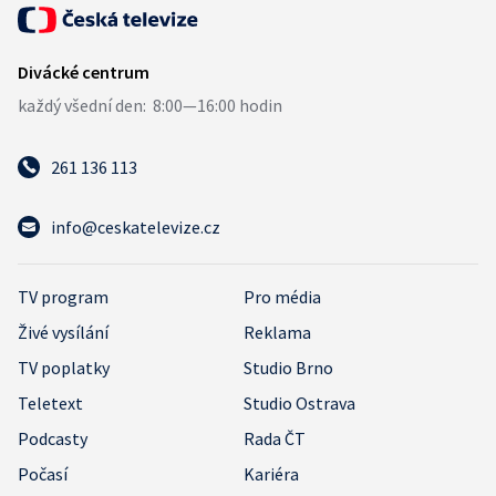
261 136 113
info@ceskatelevize.cz
TV program
Pro média
Živé vysílání
Reklama
TV poplatky
Studio Brno
Teletext
Studio Ostrava
Podcasty
Rada ČT
Počasí
Kariéra