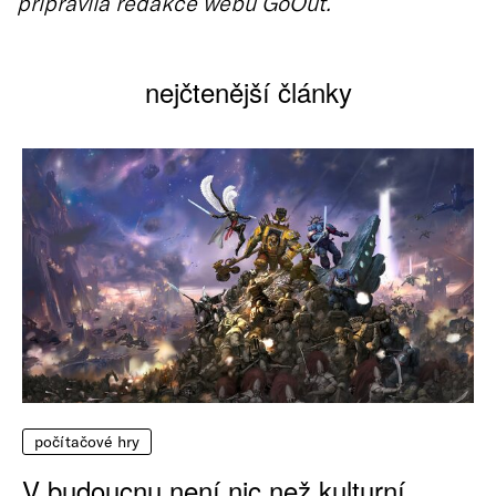
připravila redakce webu GoOut.
nejčtenější články
počítačové hry
V budoucnu není nic než kulturní