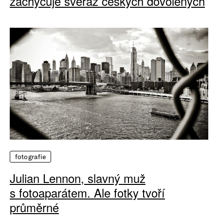
zachycuje svéráz českých dovolených
fotografie
Julian Lennon, slavný muž
s fotoaparátem. Ale fotky tvoří
průměrné