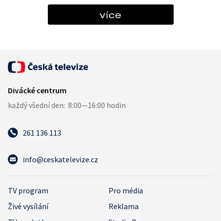
více
261 136 113
info@ceskatelevize.cz
TV program
Pro média
Živé vysílání
Reklama