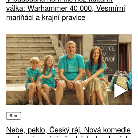
válka: Warhammer 40 000, Vesmírní
mariňáci a krajní pravice
film
Nebe, peklo, Český ráj. Nová komedie