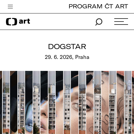
PROGRAM ČT ART
Česká televize
Zpravodajství
Sport
DOGSTAR
iVysílání
29. 6. 2026, Praha
TV program
Pro děti
edu
Vše o ČT