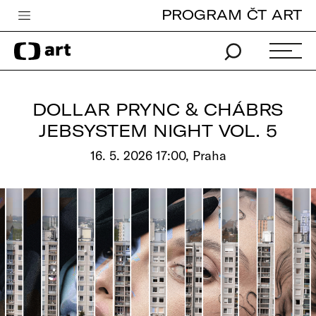
PROGRAM ČT ART
Česká televize
Zpravodajství
Sport
DOLLAR PRYNC & CHÁBRS
iVysílání
JEBSYSTEM NIGHT VOL. 5
TV program
16. 5. 2026 17:00, Praha
Pro děti
edu
Vše o ČT