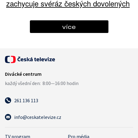
zachycuje svéráz českých dovolených
více
261 136 113
info@ceskatelevize.cz
TV program
Pro média