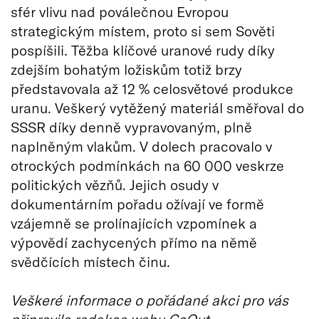
sfér vlivu nad poválečnou Evropou
strategickým místem, proto si sem Sověti
pospíšili. Těžba klíčové uranové rudy díky
zdejším bohatým ložiskům totiž brzy
představovala až 12 % celosvětové produkce
uranu. Veškerý vytěžený materiál směřoval do
SSSR díky denně vypravovaným, plně
naplněným vlakům. V dolech pracovalo v
otrockých podmínkách na 60 000 veskrze
politických vězňů. Jejich osudy v
dokumentárním pořadu ožívají ve formě
vzájemně se prolínajících vzpomínek a
výpovědí zachycených přímo na němě
svědčících místech činu.
Veškeré informace o pořádané akci pro vás
připravila redakce webu GoOut.