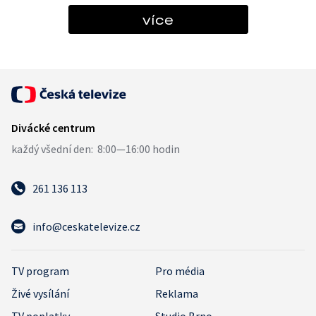
více
261 136 113
info@ceskatelevize.cz
TV program
Pro média
Živé vysílání
Reklama