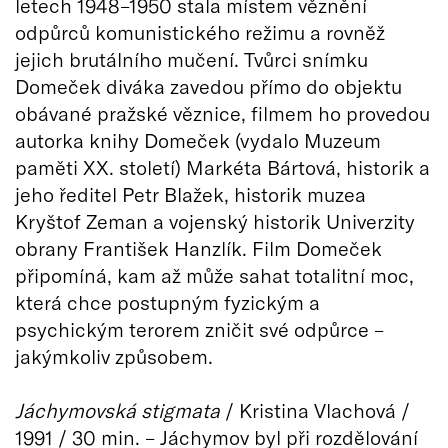
letech 1948–1950 stala místem věznění
odpůrců komunistického režimu a rovněž
jejich brutálního mučení. Tvůrci snímku
Domeček diváka zavedou přímo do objektu
obávané pražské věznice, filmem ho provedou
autorka knihy Domeček (vydalo Muzeum
paměti XX. století) Markéta Bártová, historik a
jeho ředitel Petr Blažek, historik muzea
Kryštof Zeman a vojenský historik Univerzity
obrany František Hanzlík. Film Domeček
připomíná, kam až může sahat totalitní moc,
která chce postupným fyzickým a
psychickým terorem zničit své odpůrce –
jakýmkoliv způsobem.
Jáchymovská stigmata
/ Kristina Vlachová /
1991 / 30 min. – Jáchymov byl při rozdělování