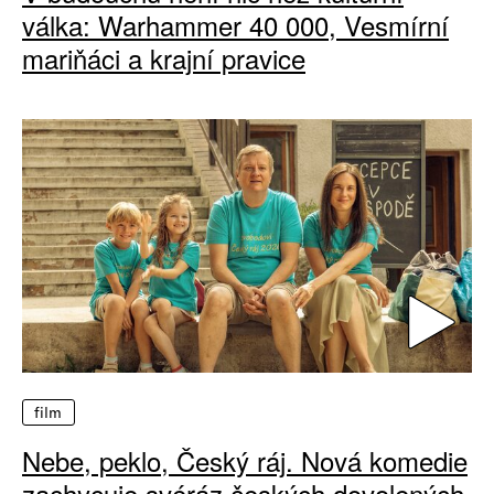
válka: Warhammer 40 000, Vesmírní
mariňáci a krajní pravice
film
Nebe, peklo, Český ráj. Nová komedie
zachycuje svéráz českých dovolených