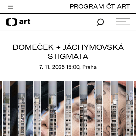
PROGRAM ČT ART
Česká televize
Zpravodajství
Sport
DOMEČEK + JÁCHYMOVSKÁ
iVysílání
STIGMATA
TV program
7. 11. 2025 15:00, Praha
Pro děti
edu
Vše o ČT