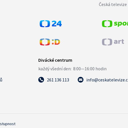
Česká televize 
tů
261 136 113
info@ceskatelevize.
ístupnost