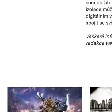
sounáležito
izolace mů
digitálním
spojit se s
Veškeré inf
redakce we