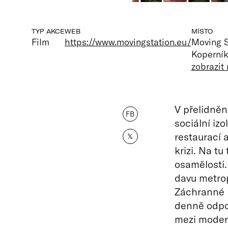
TYP AKCE
WEB
MÍSTO
Film
https://www.movingstation.eu/
Moving S
Koperník
zobrazit
V přelidněn
FB
sociální izo
restaurací 
𝕏
krizi. Na t
osamělosti.
davu metrop
Záchranné l
denně odpov
mezi moder