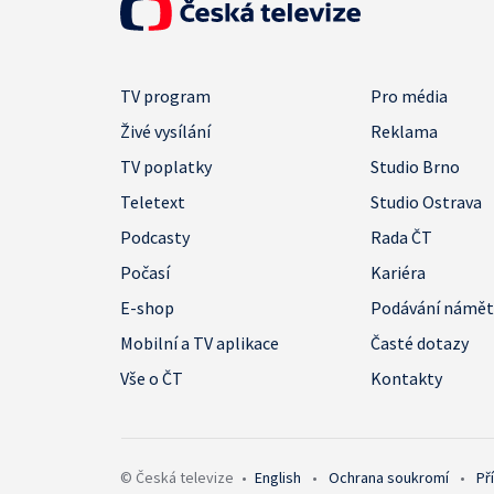
TV program
Pro média
Živé vysílání
Reklama
TV poplatky
Studio Brno
Teletext
Studio Ostrava
Podcasty
Rada ČT
Počasí
Kariéra
E-shop
Podávání námě
Mobilní a TV aplikace
Časté dotazy
Vše o ČT
Kontakty
© Česká televize
•
English
•
Ochrana soukromí
•
Př