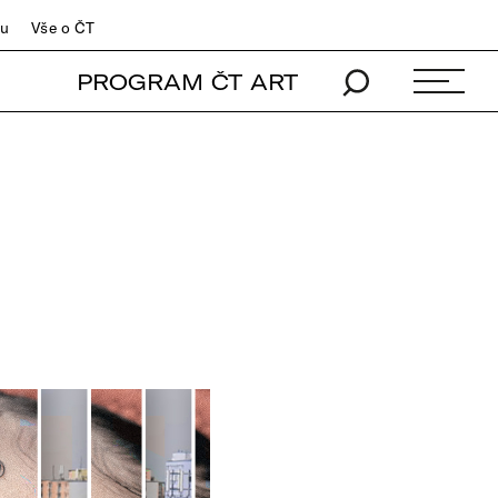
du
Vše o ČT
PROGRAM ČT ART