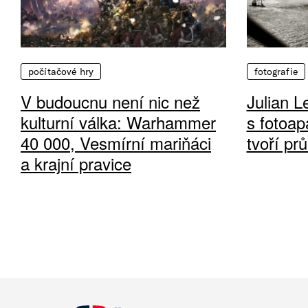
počítačové hry
fotografie
V budoucnu není nic než
Julian L
kulturní válka: Warhammer
s fotoap
40 000, Vesmírní mariňáci
tvoří pr
a krajní pravice