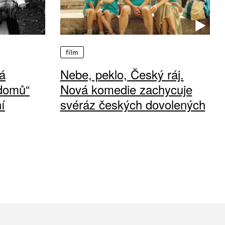
film
á
Nebe, peklo, Český ráj.
 domů“
Nová komedie zachycuje
í
svéráz českých dovolených