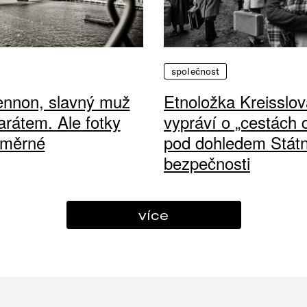
společnost
ennon, slavný muž
Etnoložka Kreisslov
arátem. Ale fotky
vypráví o „cestách
ůměrné
pod dohledem Státn
bezpečnosti
více