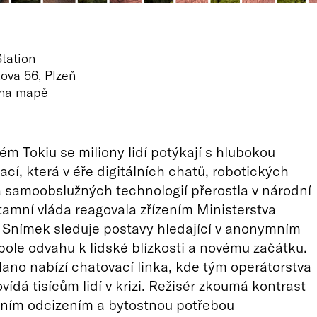
tation
ova 56, Plzeň
 na mapě
ém Tokiu se miliony lidí potýkají s hlubokou
lací, která v éře digitálních chatů, robotických
a samoobslužných technologií přerostla v národní
u tamní vláda reagovala zřízením Ministerstva
 Snímek sleduje postavy hledající v anonymním
ole odvahu k lidské blízkosti a novému začátku.
ano nabízí chatovací linka, kde tým operátorstva
ídá tisícům lidí v krizi. Režisér zkoumá kontrast
ním odcizením a bytostnou potřebou