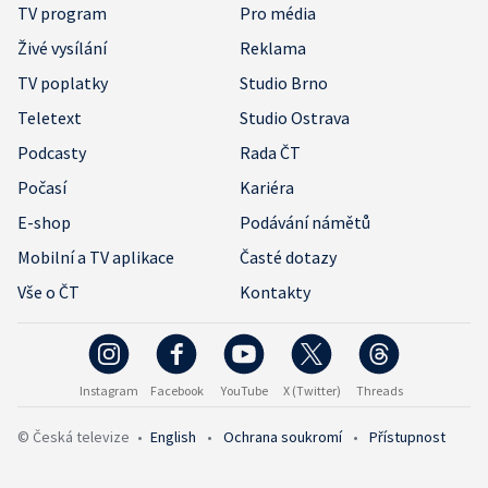
TV program
Pro média
Živé vysílání
Reklama
TV poplatky
Studio Brno
Teletext
Studio Ostrava
Podcasty
Rada ČT
Počasí
Kariéra
E-shop
Podávání námětů
Mobilní a TV aplikace
Časté dotazy
Vše o ČT
Kontakty
Instagram
Facebook
YouTube
X (Twitter)
Threads
© Česká televize
•
English
•
Ochrana soukromí
•
Přístupnost