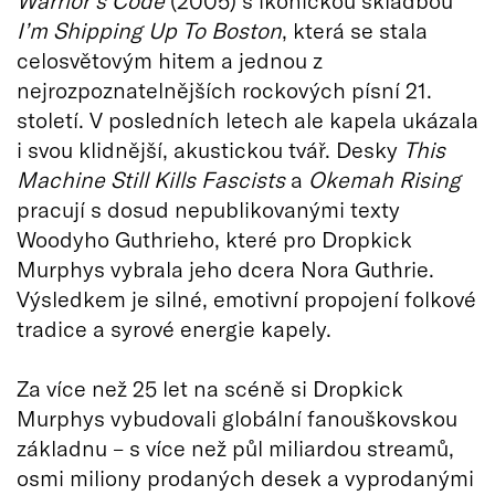
I’m Shipping Up To Boston
, která se stala
celosvětovým hitem a jednou z
nejrozpoznatelnějších rockových písní 21.
století. V posledních letech ale kapela ukázala
i svou klidnější, akustickou tvář. Desky
This
Machine Still Kills Fascists
a
Okemah Rising
pracují s dosud nepublikovanými texty
Woodyho Guthrieho, které pro Dropkick
Murphys vybrala jeho dcera Nora Guthrie.
Výsledkem je silné, emotivní propojení folkové
tradice a syrové energie kapely.
Za více než 25 let na scéně si Dropkick
Murphys vybudovali globální fanouškovskou
základnu – s více než půl miliardou streamů,
osmi miliony prodaných desek a vyprodanými