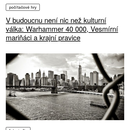
počítačové hry
V budoucnu není nic než kulturní
válka: Warhammer 40 000, Vesmírní
mariňáci a krajní pravice