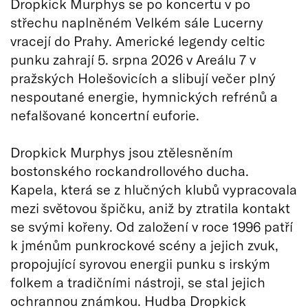
Dropkick Murphys se po koncertu v po
střechu naplněném Velkém sále Lucerny
vracejí do Prahy. Americké legendy celtic
punku zahrají 5. srpna 2026 v Areálu 7 v
pražských Holešovicích a slibují večer plný
nespoutané energie, hymnických refrénů a
nefalšované koncertní euforie.
Dropkick Murphys jsou ztělesněním
bostonského rockandrollového ducha.
Kapela, která se z hlučných klubů vypracovala
mezi světovou špičku, aniž by ztratila kontakt
se svými kořeny. Od založení v roce 1996 patří
k jménům punkrockové scény a jejich zvuk,
propojující syrovou energii punku s irským
folkem a tradičními nástroji, se stal jejich
ochrannou známkou. Hudba Dropkick