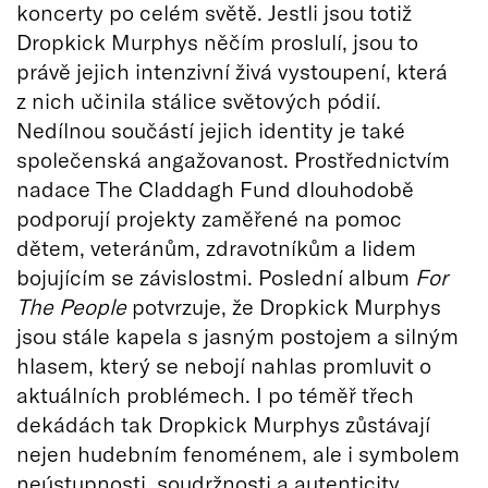
koncerty po celém světě. Jestli jsou totiž
Dropkick Murphys něčím proslulí, jsou to
právě jejich intenzivní živá vystoupení, která
z nich učinila stálice světových pódií.
Nedílnou součástí jejich identity je také
společenská angažovanost. Prostřednictvím
nadace The Claddagh Fund dlouhodobě
podporují projekty zaměřené na pomoc
dětem, veteránům, zdravotníkům a lidem
bojujícím se závislostmi. Poslední album
For
The People
potvrzuje, že Dropkick Murphys
jsou stále kapela s jasným postojem a silným
hlasem, který se nebojí nahlas promluvit o
aktuálních problémech. I po téměř třech
dekádách tak Dropkick Murphys zůstávají
nejen hudebním fenoménem, ale i symbolem
neústupnosti, soudržnosti a autenticity.