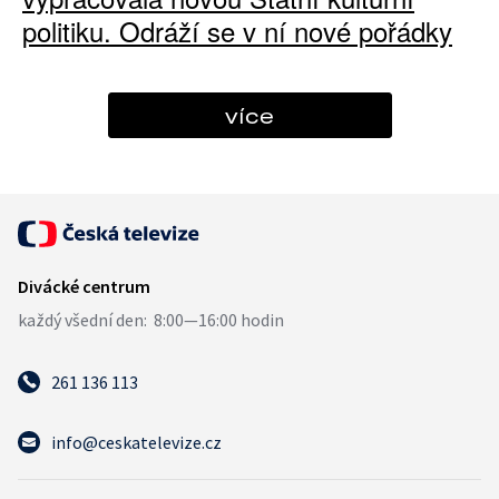
politiku. Odráží se v ní nové pořádky
více
261 136 113
info@ceskatelevize.cz