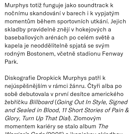
Murphys totiž funguje jako soundtrack k
nočnímu skandování v barech i k vypjatým
momentům během sportovních utkání. Jejich
skladby pravidelně znějí v hokejových a
baseballových arénách po celém světě a
kapela je neoddělitelně spjatá se svým
rodným Bostonem, včetně stadionu Fenway
Park.
Diskografie Dropkick Murphys patří k
nejúspěšnějším v rámci žánru. Čtyři alba po
sobě debutovala v první desítce amerického
žebříčku
Billboard
(
Going Out In Style
,
Signed
and Sealed in Blood
,
11 Short Stories of Pain &
Glory
,
Turn Up That Dial
). Zlomovým
momentem kariéry se stalo album
The
Warrior’s Code
(2005) s ikonickou skladbou