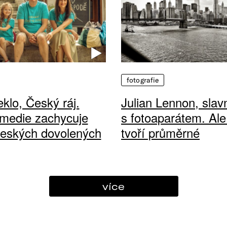
fotografie
klo, Český ráj.
Julian Lennon, sla
medie zachycuje
s fotoaparátem. Ale
českých dovolených
tvoří průměrné
více