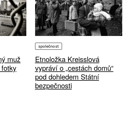
společnost
vný muž
Etnoložka Kreisslová
 fotky
vypráví o „cestách domů“
pod dohledem Státní
bezpečnosti