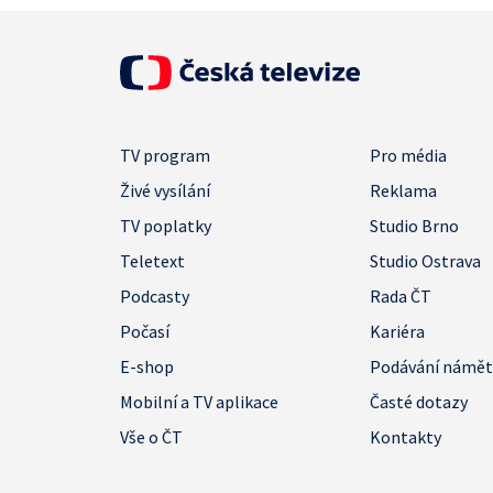
TV program
Pro média
Živé vysílání
Reklama
TV poplatky
Studio Brno
Teletext
Studio Ostrava
Podcasty
Rada ČT
Počasí
Kariéra
E-shop
Podávání námě
Mobilní a TV aplikace
Časté dotazy
Vše o ČT
Kontakty