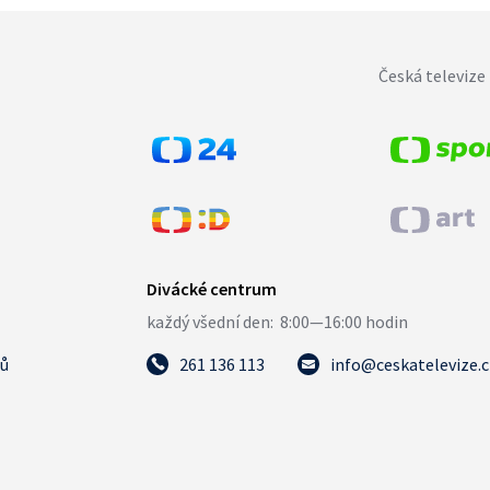
Česká televize 
tů
261 136 113
info@ceskatelevize.