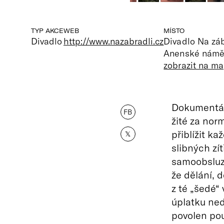
TYP AKCE
WEB
MÍSTO
Divadlo
http://www.nazabradli.cz
Divadlo Na záb
Anenské náměs
zobrazit na m
Dokumentá
FB
žité za norm
přiblížit k
𝕏
slibných zí
samoobsluze
že dělání, d
z té „šedé“ 
úplatku ned
povolen pou