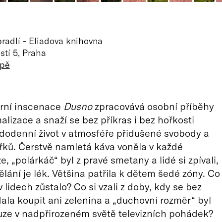
radlí - Eliadova knihovna
tí 5, Praha
apě
rní inscenace
Dusno
zpracovává osobní příběhy
alizace a snaží se bez příkras i bez hořkosti
aždodenní život v atmosféře přidušené svobody a
třků. Čerstvě namletá káva voněla v každé
, „polárkáč“ byl z pravé smetany a lidé si zpívali,
ělání je lék. Většina patřila k dětem šedé zóny. Co
v lidech zůstalo? Co si vzali z doby, kdy se bez
ala koupit ani zelenina a „duchovní rozměr“ byl
ze v nadpřirozeném světě televizních pohádek?