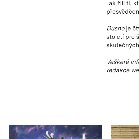
Jak žili ti,
přesvědčen
Dusno
je čt
století pro 
skutečných 
Veškeré inf
redakce we