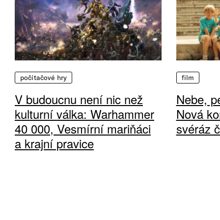
počítačové hry
film
V budoucnu není nic než
Nebe, pe
kulturní válka: Warhammer
Nová ko
40 000, Vesmírní mariňáci
svéráz 
a krajní pravice