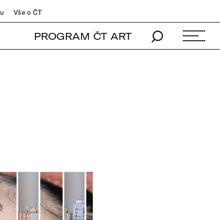
du
Vše o ČT
PROGRAM ČT ART