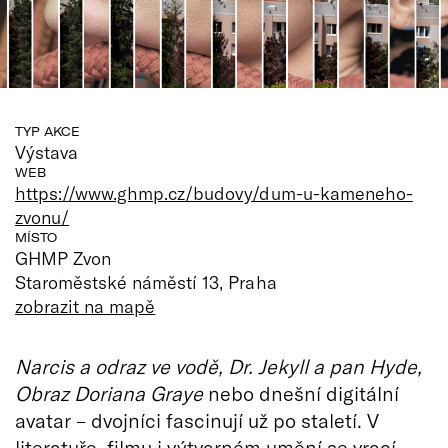
TYP AKCE
Výstava
WEB
https://www.ghmp.cz/budovy/dum-u-kameneho-
zvonu/
MÍSTO
GHMP Zvon
Staroměstské náměstí 13, Praha
zobrazit na mapě
Narcis a odraz ve vodě, Dr. Jekyll a pan Hyde,
Obraz Doriana Graye
nebo dnešní digitální
avatar – dvojníci fascinují už po staletí. V
literatuře, filmu i výtvarném umění se vrací