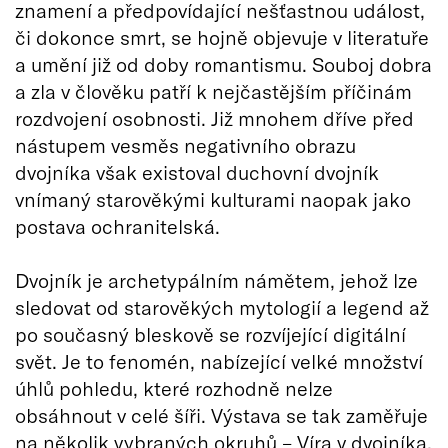
znamení a předpovídající nešťastnou událost,
či dokonce smrt, se hojně objevuje v literatuře
a umění již od doby romantismu. Souboj dobra
a zla v člověku patří k nejčastějším příčinám
rozdvojení osobnosti. Již mnohem dříve před
nástupem vesměs negativního obrazu
dvojníka však existoval duchovní dvojník
vnímaný starověkými kulturami naopak jako
postava ochranitelská.
Dvojník je archetypálním námětem, jehož lze
sledovat od starověkých mytologií a legend až
po současný bleskově se rozvíjející digitální
svět. Je to fenomén, nabízející velké množství
úhlů pohledu, které rozhodně nelze
obsáhnout v celé šíři. Výstava se tak zaměřuje
na několik vybraných okruhů – Víra v dvojníka,