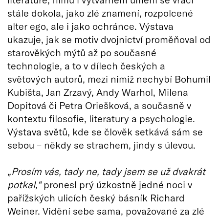
stále dokola, jako zlé znamení, rozpolcené
alter ego, ale i jako ochránce. Výstava
ukazuje, jak se motiv dvojnictví proměňoval od
starověkých mýtů až po současné
technologie, a to v dílech českých a
světových autorů, mezi nimiž nechybí Bohumil
Kubišta, Jan Zrzavý, Andy Warhol, Milena
Dopitová či Petra Oriešková, a současně v
kontextu filosofie, literatury a psychologie.
Výstava světů, kde se člověk setkává sám se
sebou – někdy se strachem, jindy s úlevou.
„Prosím vás, tady ne, tady jsem se už dvakrát
potkal,“
pronesl prý úzkostně jedné noci v
pařížských ulicích český básník Richard
Weiner. Vidění sebe sama, považované za zlé