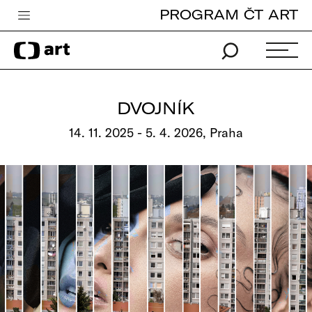
PROGRAM ČT ART
Česká televize
Zpravodajství
Sport
DVOJNÍK
iVysílání
14. 11. 2025 - 5. 4. 2026, Praha
TV program
Pro děti
edu
Vše o ČT