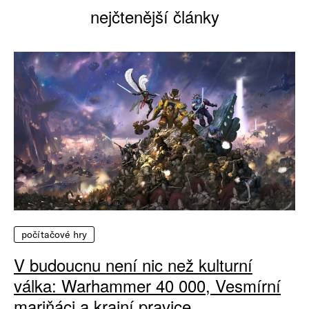
nejčtenější články
počítačové hry
V budoucnu není nic než kulturní
válka: Warhammer 40 000, Vesmírní
mariňáci a krajní pravice