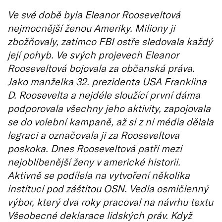
Ve své době byla Eleanor Rooseveltová
nejmocnější ženou Ameriky. Miliony ji
zbožňovaly, zatímco FBI ostře sledovala každý
její pohyb. Ve svých projevech Eleanor
Rooseveltová bojovala za občanská práva.
Jako manželka 32. prezidenta USA Franklina
D. Roosevelta a nejdéle sloužící první dáma
podporovala všechny jeho aktivity, zapojovala
se do volební kampaně, až si z ní média dělala
legraci a označovala ji za Rooseveltova
poskoka. Dnes Rooseveltová patří mezi
nejoblíbenější ženy v americké historii.
Aktivně se podílela na vytvoření několika
institucí pod záštitou OSN. Vedla osmičlenný
výbor, který dva roky pracoval na návrhu textu
Všeobecné deklarace lidských práv. Když