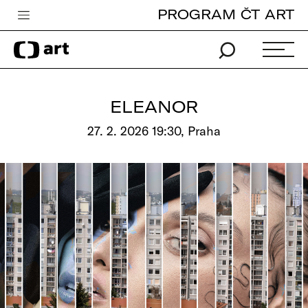
PROGRAM ČT ART
Česká televize
Zpravodajství
Sport
ELEANOR
iVysílání
27. 2. 2026 19:30, Praha
TV program
Pro děti
edu
Vše o ČT