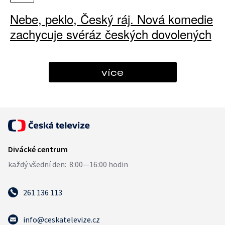
Nebe, peklo, Český ráj. Nová komedie
zachycuje svéráz českých dovolených
více
261 136 113
info@ceskatelevize.cz