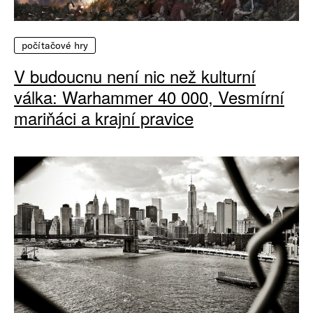
počítačové hry
V budoucnu není nic než kulturní
válka: Warhammer 40 000, Vesmírní
mariňáci a krajní pravice