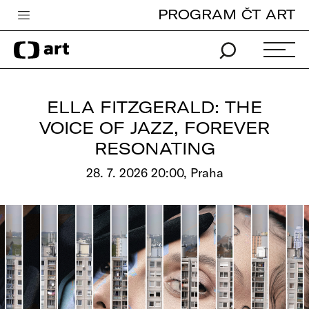
PROGRAM ČT ART
Česká televize
Zpravodajství
Sport
ELLA FITZGERALD: THE
iVysílání
VOICE OF JAZZ, FOREVER
RESONATING
TV program
28. 7. 2026 20:00, Praha
Pro děti
edu
Vše o ČT