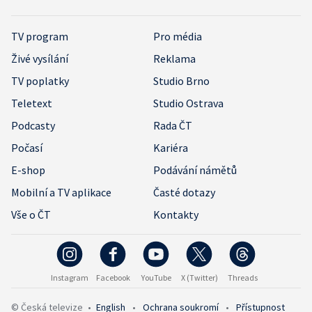
TV program
Pro média
Živé vysílání
Reklama
TV poplatky
Studio Brno
Teletext
Studio Ostrava
Podcasty
Rada ČT
Počasí
Kariéra
E-shop
Podávání námětů
Mobilní a TV aplikace
Časté dotazy
Vše o ČT
Kontakty
Instagram
Facebook
YouTube
X (Twitter)
Threads
© Česká televize
•
English
•
Ochrana soukromí
•
Přístupnost