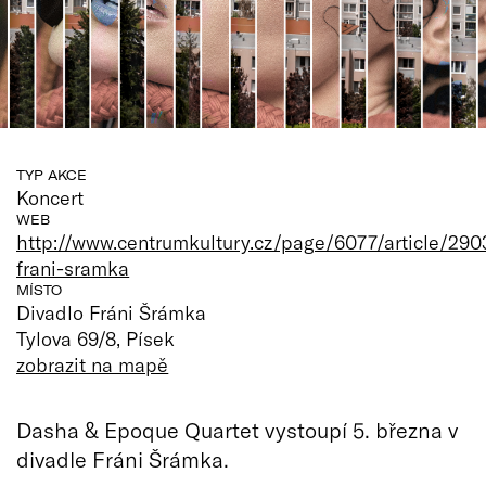
TYP AKCE
Koncert
WEB
http://www.centrumkultury.cz/page/6077/article/290
frani-sramka
MÍSTO
Divadlo Fráni Šrámka
Tylova 69/8, Písek
zobrazit na mapě
Dasha & Epoque Quartet vystoupí 5. března v
divadle Fráni Šrámka.