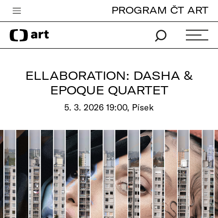
PROGRAM ČT ART
Česká televize
Zpravodajství
Sport
ELLABORATION: DASHA &
iVysílání
EPOQUE QUARTET
TV program
5. 3. 2026 19:00, Písek
Pro děti
edu
Vše o ČT