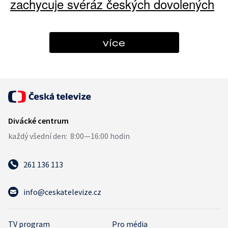
zachycuje svéráz českých dovolených
více
261 136 113
info@ceskatelevize.cz
TV program
Pro média