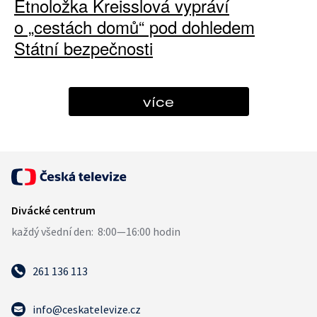
Etnoložka Kreisslová vypráví
o „cestách domů“ pod dohledem
Státní bezpečnosti
více
261 136 113
info@ceskatelevize.cz