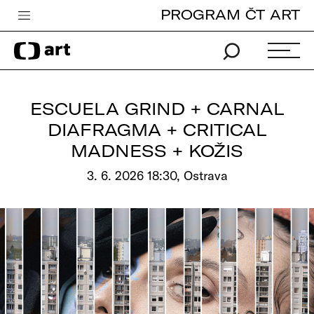
PROGRAM ČT ART
Česká televize
Zpravodajství
Sport
ESCUELA GRIND + CARNAL
iVysílání
DIAFRAGMA + CRITICAL
MADNESS + KOŽIS
TV program
3. 6. 2026 18:30, Ostrava
Pro děti
edu
Vše o ČT