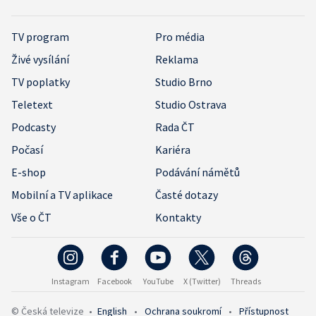
TV program
Pro média
Živé vysílání
Reklama
TV poplatky
Studio Brno
Teletext
Studio Ostrava
Podcasty
Rada ČT
Počasí
Kariéra
E-shop
Podávání námětů
Mobilní a TV aplikace
Časté dotazy
Vše o ČT
Kontakty
Instagram
Facebook
YouTube
X (Twitter)
Threads
© Česká televize
•
English
•
Ochrana soukromí
•
Přístupnost