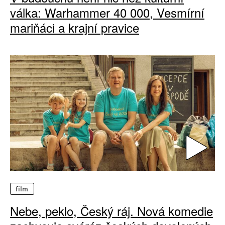
válka: Warhammer 40 000, Vesmírní
mariňáci a krajní pravice
film
Nebe, peklo, Český ráj. Nová komedie