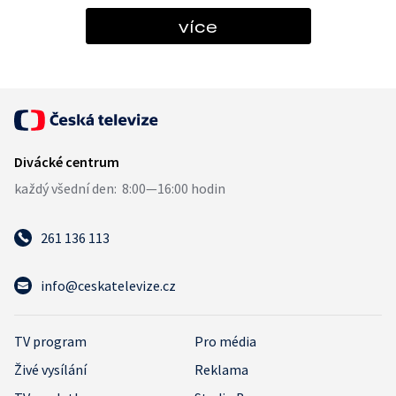
více
261 136 113
info@ceskatelevize.cz
TV program
Pro média
Živé vysílání
Reklama