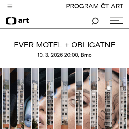
PROGRAM ČT ART
Česká televize
Zpravodajství
Sport
EVER MOTEL + OBLIGATNE
iVysílání
10. 3. 2026 20:00, Brno
TV program
Pro děti
edu
Vše o ČT