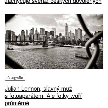
zachycuje svéráz českých dovolených
fotografie
Julian Lennon, slavný muž
s fotoaparátem. Ale fotky tvoří
průměrné