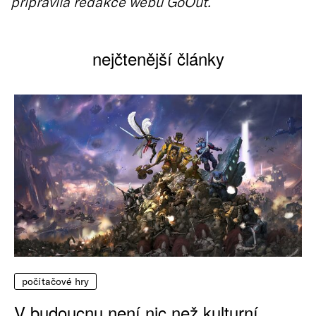
připravila redakce webu GoOut.
nejčtenější články
počítačové hry
V budoucnu není nic než kulturní