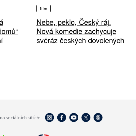
film
á
Nebe, peklo, Český ráj.
 domů“
Nová komedie zachycuje
í
svéráz českých dovolených
na sociálních sítích: