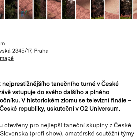
um
ská 2345/17, Praha
a mapě
k nejprestižnějšího tanečního turné v České
rávě vstupuje do svého dalšího a plného
očníku. V historickém zlomu se televizní finále –
 České republiky, uskuteční v O2 Universum.
u otevřeny pro nejlepší taneční skupiny z České
 Slovenska (profi show), amatérské soutěžní týmy