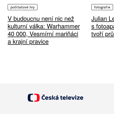
počítačové hry
fotografie
V budoucnu není nic než
Julian L
kulturní válka: Warhammer
s fotoap
40 000, Vesmírní mariňáci
tvoří pr
a krajní pravice