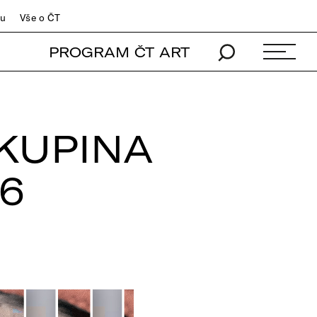
du
Vše o ČT
PROGRAM ČT ART
SKUPINA
6