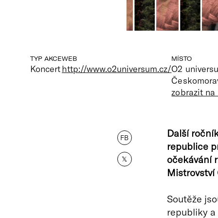
TYP AKCE
WEB
MÍSTO
Koncert
http://www.o2universum.cz/
O2 univers
Českomorav
zobrazit n
Další roční
FB
republice p
očekávání r
𝕏
Mistrovství
Soutěže jso
republiky a