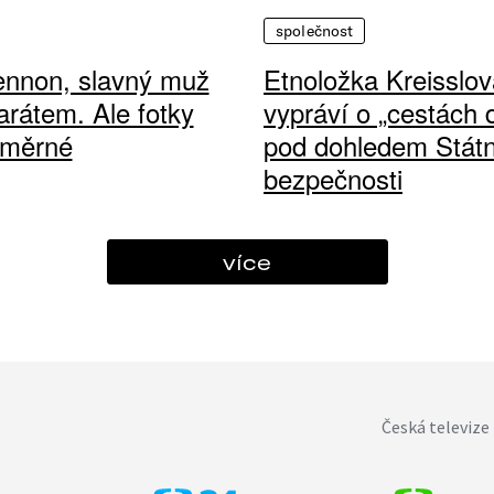
společnost
ennon, slavný muž
Etnoložka Kreisslov
arátem. Ale fotky
vypráví o „cestách
ůměrné
pod dohledem Státn
bezpečnosti
více
Česká televize 