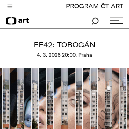
PROGRAM ČT ART
Česká televize
Zpravodajství
Sport
FF42: TOBOGÁN
iVysílání
4. 3. 2026 20:00, Praha
TV program
Pro děti
edu
Vše o ČT