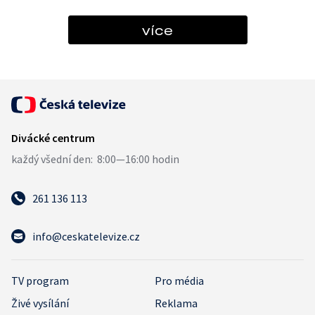
více
261 136 113
info@ceskatelevize.cz
TV program
Pro média
Živé vysílání
Reklama