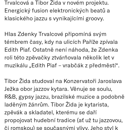
Trvalcová a Tibor Žida v novém projektu.
Energický fusion elektronických beatů a
klasického jazzu s vynikajícími groovy.
Hlas Zdenky Trvalcové připomíná svým
témbrem časy, kdy na ulicích Paříže zpívala
Edith Piaf. Ostatně není náhoda, že Zdenka
roli této zpěvačky ztvárňovala několik let v
muzikálu „Edith Piaf – vrabčák z předměstí“.
Tibor Žida studoval na Konzervatoři Jaroslava
Ježka obor jazzov kytara. Věnuje se soulu,
R&B, gypsy jazzu, brazilské muzice a podobně
laděným žánrům. Tibor Žida je kytarista,
zpěvák a skladatel, kterému se daří
propojovat hudební tradice (ať už tu jazzovou,
či romskou) se současnými vlivy. Jeho styl k