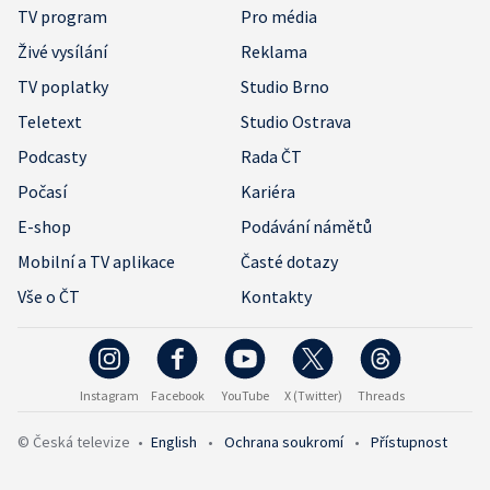
TV program
Pro média
Živé vysílání
Reklama
TV poplatky
Studio Brno
Teletext
Studio Ostrava
Podcasty
Rada ČT
Počasí
Kariéra
E-shop
Podávání námětů
Mobilní a TV aplikace
Časté dotazy
Vše o ČT
Kontakty
Instagram
Facebook
YouTube
X (Twitter)
Threads
© Česká televize
•
English
•
Ochrana soukromí
•
Přístupnost