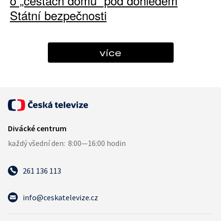
o „cestách domů“ pod dohledem
Státní bezpečnosti
více
261 136 113
info@ceskatelevize.cz