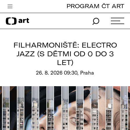
PROGRAM ČT ART
Česká televize
Zpravodajství
Sport
FILHARMONIŠTĚ: ELECTRO
iVysílání
JAZZ (S DĚTMI OD 0 DO 3
LET)
TV program
26. 8. 2026 09:30, Praha
Pro děti
edu
Vše o ČT