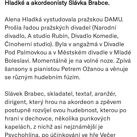
Hladké a akordeonisty Slávka Brabce.
Alena Hladká vystudovala pražskou DAMU.
Prošla řadou pražských divadel (Narodní
divadlo, A studio Rubín, Divadlo Komedie,
Činoherní studio). Byla v angažmá v Divadle
Pod Palmovkou a v Městském divadle v Mladé
Boleslavi. Momentálně je na volné noze. Zpívá
šansony s pianistou Petrem Ožanou a věnuje
se různým hudebním fúzím.
Slávek Brabec, skladatel, textař, aranžér,
dirigent, který hrou na akordeon a zpěvem
postupně rozvíjel svou hudebnost, kterou po
hraní v dechovce, několika punkových
kapelách, z nichž asi nejznámější je
Psychohlína, po účinkování ve hře Večer