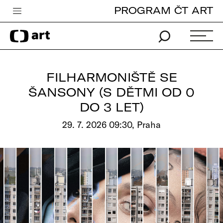
PROGRAM ČT ART
Česká televize
Zpravodajství
Sport
FILHARMONIŠTĚ SE
iVysílání
ŠANSONY (S DĚTMI OD 0
DO 3 LET)
TV program
29. 7. 2026 09:30, Praha
Pro děti
edu
Vše o ČT