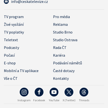
info@ceskatelevize.cz
TV program
Pro média
Živé vysílání
Reklama
TV poplatky
Studio Brno
Teletext
Studio Ostrava
Podcasty
Rada ČT
Počasí
Kariéra
E-shop
Podávání námětů
Mobilní a TV aplikace
Časté dotazy
Vše o ČT
Kontakty
Instagram
Facebook
YouTube
X (Twitter)
Threads