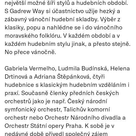
největší možné šíři stylů a hudebních období.
S Gadrew Way si účastnictvo užije hezký a
zábavný vánoční hudební skladby. Výběr z
klasiky, popu a nahlédne se i do vánočního
moravského folklóru. V každém období a v
každém hudebním stylu jinak, a přesto stejně.
No přece vánočně.
Gabriela Vermelho, Ludmila Budínská, Helena
Drtinová a Adriana Štěpánková, čtyři
hudebnice s klasickým hudebním vzděláním i
praxí. Současně členky předních českých
orchestrů jako je např. Český národní
symfonický orchestr, Talichův komorní
orchestr nebo Orchestr Národního divadla a
Orchestr Státní opery Praha. K sobě je v
nedávné době přivedl společný zájem