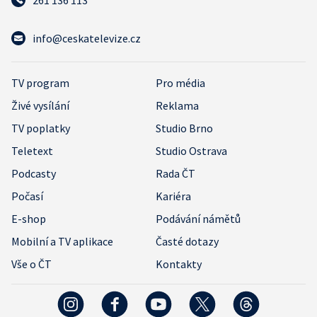
261 136 113
info@ceskatelevize.cz
TV program
Pro média
Živé vysílání
Reklama
TV poplatky
Studio Brno
Teletext
Studio Ostrava
Podcasty
Rada ČT
Počasí
Kariéra
E-shop
Podávání námětů
Mobilní a TV aplikace
Časté dotazy
Vše o ČT
Kontakty