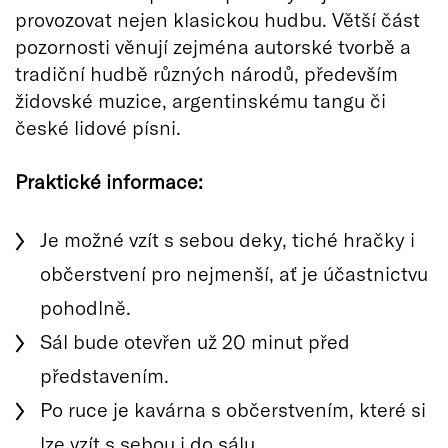
provozovat nejen klasickou hudbu. Větší část
pozornosti věnují zejména autorské tvorbě a
tradiční hudbě různých národů, především
židovské muzice, argentinskému tangu či
české lidové písni.
Praktické informace:
Je možné vzít s sebou deky, tiché hračky i
občerstvení pro nejmenší, ať je účastnictvu
pohodlně.
Sál bude otevřen už 20 minut před
představením.
Po ruce je kavárna s občerstvením, které si
lze vzít s sebou i do sálu.