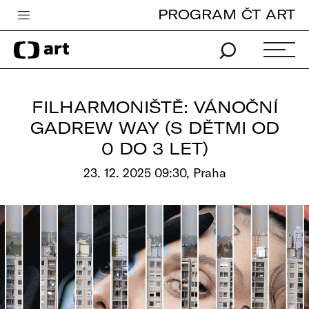
PROGRAM ČT ART
Česká televize
Zpravodajství
Sport
FILHARMONIŠTĚ: VÁNOČNÍ
iVysílání
GADREW WAY (S DĚTMI OD
0 DO 3 LET)
TV program
23. 12. 2025 09:30, Praha
Pro děti
edu
Vše o ČT