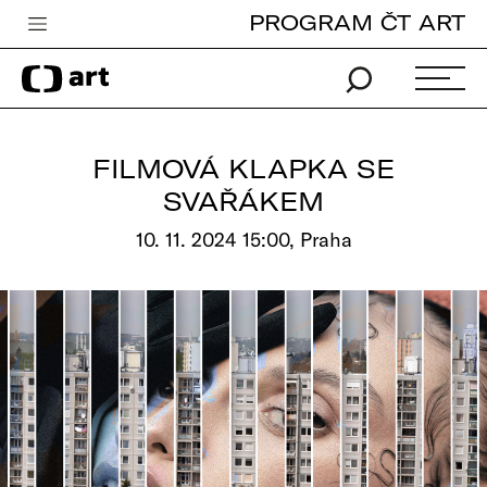
PROGRAM ČT ART
Česká televize
Zpravodajství
Sport
FILMOVÁ KLAPKA SE
iVysílání
SVAŘÁKEM
TV program
10. 11. 2024 15:00, Praha
Pro děti
edu
Vše o ČT