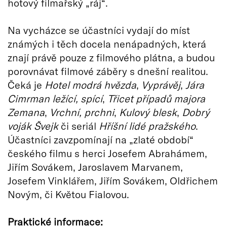
hotový filmařský „ráj“.
Na vycházce se účastníci vydají do míst
známých i těch docela nenápadných, která
znají právě pouze z filmového plátna, a budou
porovnávat filmové záběry s dnešní realitou.
Čeká je
Hotel modrá hvězda
,
Vyprávěj
,
Jára
Cimrman ležící, spící
,
Třicet případů majora
Zemana
,
Vrchní, prchni
,
Kulový blesk
,
Dobrý
voják Švejk
či seriál
Hříšní lidé pražského
.
Účastníci zavzpomínají na „zlaté období“
českého filmu s herci Josefem Abrahámem,
Jiřím Sovákem, Jaroslavem Marvanem,
Josefem Vinklářem, Jiřím Sovákem, Oldřichem
Novým, či Květou Fialovou.
Praktické informace: