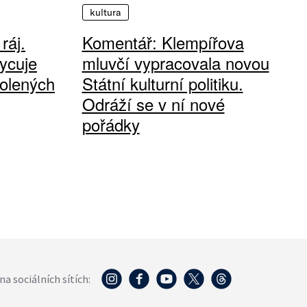
kultura
ráj.
Komentář: Klempířova
ycuje
mluvčí vypracovala novou
olených
Státní kulturní politiku.
Odráží se v ní nové
pořádky
na sociálních sítích: