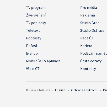
TV program
Pro média
Živé vysílání
Reklama
TV poplatky
Studio Brno
Teletext
Studio Ostrava
Podcasty
Rada ČT
Počasí
Kariéra
E-shop
Podávání námě
Mobilní a TV aplikace
Časté dotazy
Vše o ČT
Kontakty
© Česká televize
•
English
•
Ochrana soukromí
•
Př