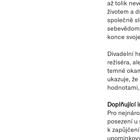
až tolik nev
životem a d
společně sl
sebevědomím
konce svoje
Divadelní h
režiséra, a
temné okam
ukazuje, že
hodnotami, 
Doplňující
Pro nejnáro
posezení u 
k zapůjčen
upomínkový