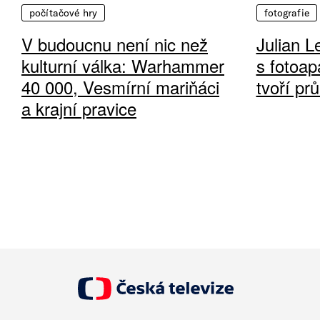
počítačové hry
fotografie
V budoucnu není nic než
Julian L
kulturní válka: Warhammer
s fotoap
40 000, Vesmírní mariňáci
tvoří pr
a krajní pravice