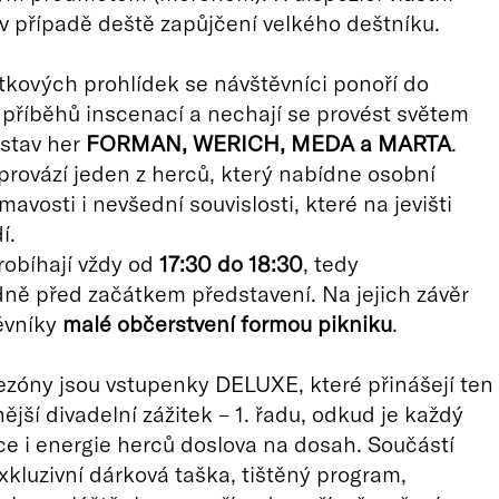
v případě deště zapůjčení velkého deštníku.
kových prohlídek se návštěvníci ponoří do
 příběhů inscenací a nechají se provést světem
stav her
FORMAN, WERICH, MEDA a MARTA
.
provází jeden z herců, který nabídne osobní
mavosti i nevšední souvislosti, které na jevišti
í.
robíhají vždy od
17:30 do 18:30
, tedy
ně před začátkem představení. Na jejich závěr
ěvníky
malé občerstvení formou pikniku
.
zóny jsou vstupenky DELUXE, které přinášejí ten
ější divadelní zážitek – 1. řadu, odkud je každý
ce i energie herců doslova na dosah. Součástí
exkluzivní dárková taška, tištěný program,