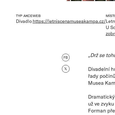
TYP AKCE
WEB
MÍST
Divadlo
https://letniscenamuseakampa.cz/
Let
U So
zobr
„Drž se toh
FB
Divadelní h
𝕏
řady počinů
Musea Kam
Dramatický 
už ve zvyku
Forman přec