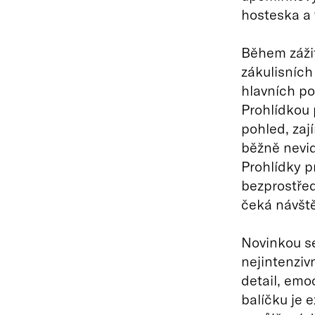
hosteska a 
Během zážit
zákulisních
hlavních po
Prohlídkou 
pohled, zají
běžně nevid
Prohlídky p
bezprostřed
čeká návšt
Novinkou se
nejintenzivn
detail, emo
balíčku je 