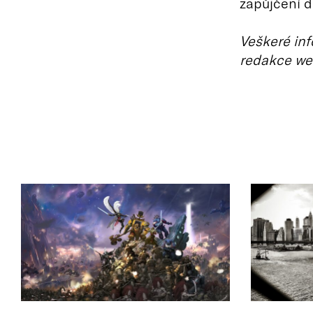
zapůjčení d
Veškeré inf
redakce we