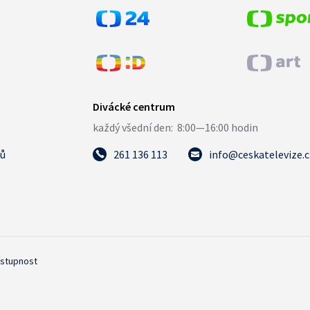
tů
261 136 113
info@ceskatelevize.
ístupnost