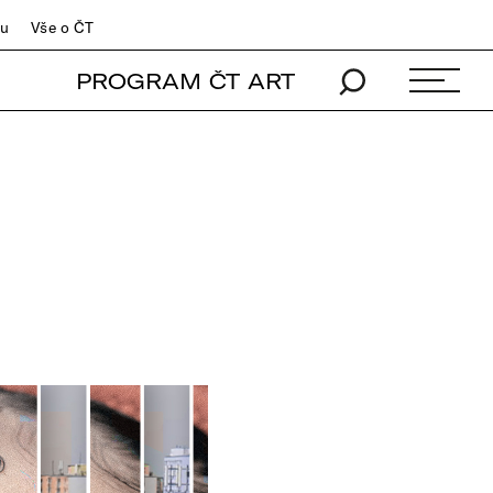
du
Vše o ČT
PROGRAM ČT ART