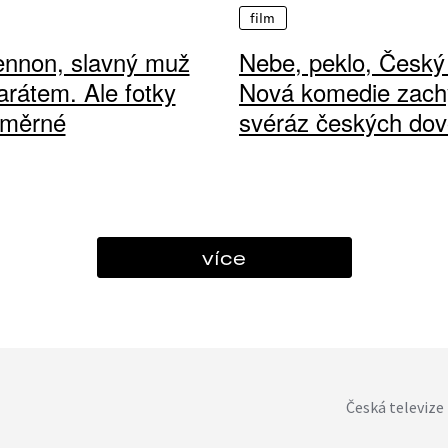
film
ennon, slavný muž
Nebe, peklo, Český 
arátem. Ale fotky
Nová komedie zach
ůměrné
svéráz českých dov
více
Česká televize 