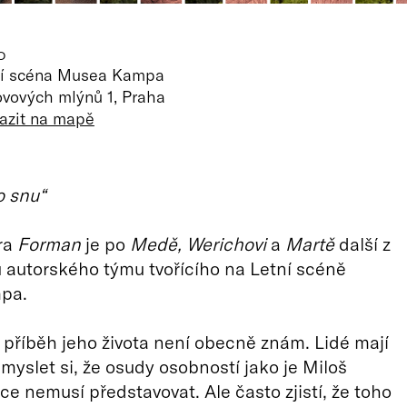
O
ní scéna Musea Kampa
vových mlýnů 1, Praha
azit na mapě
o snu“
ra
Forman
je po
Medě, Werichovi
a
Martě
další z
 autorského týmu tvořícího na Letní scéně
pa.
příběh jeho života není obecně znám. Lidé mají
 myslet si, že osudy osobností jako je Miloš
e nemusí představovat. Ale často zjistí, že toho