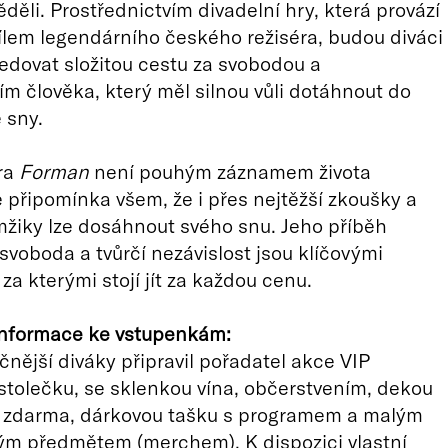
ěděli. Prostřednictvím divadelní hry, která provází
ílem legendárního českého režiséra, budou diváci
edovat složitou cestu za svobodou a
 člověka, který měl silnou vůli dotáhnout do
 sny.
ra
Forman
není pouhým záznamem života
le připomínka všem, že i přes nejtěžší zkoušky a
žiky lze dosáhnout svého snu. Jeho příběh
 svoboda a tvůrčí nezávislost jsou klíčovými
za kterými stojí jít za každou cenu.
 informace ke vstupenkám:
čnější diváky připravil pořadatel akce VIP
stolečku, se sklenkou vína, občerstvením, dekou
í zdarma, dárkovou tašku s programem a malým
m předmětem (merchem). K dispozici vlastní