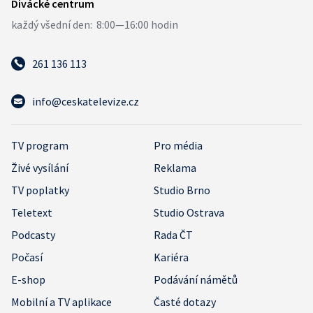
261 136 113
info@ceskatelevize.cz
TV program
Pro média
Živé vysílání
Reklama
TV poplatky
Studio Brno
Teletext
Studio Ostrava
Podcasty
Rada ČT
Počasí
Kariéra
E-shop
Podávání námětů
Mobilní a TV aplikace
Časté dotazy