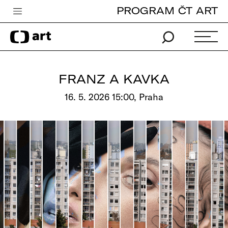
PROGRAM ČT ART
Česká televize
Zpravodajství
Sport
FRANZ A KAVKA
iVysílání
16. 5. 2026 15:00, Praha
TV program
Pro děti
edu
Vše o ČT