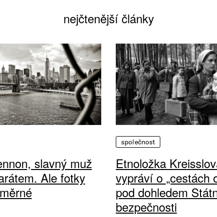
nejčtenější články
společnost
ennon, slavný muž
Etnoložka Kreisslov
arátem. Ale fotky
vypráví o „cestách
ůměrné
pod dohledem Státn
bezpečnosti