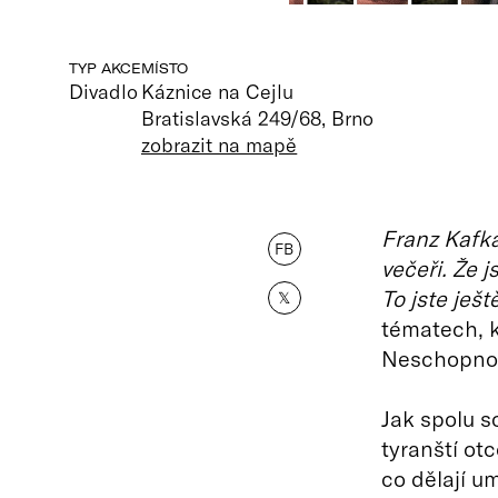
TYP AKCE
MÍSTO
Divadlo
Káznice na Cejlu
Bratislavská 249/68, Brno
zobrazit na mapě
Franz Kafka
FB
večeři. Že 
To jste ještě
𝕏
tématech, k
Neschopnos
Jak spolu s
tyranští ot
co dělají u