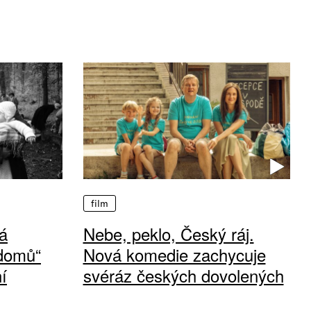
film
á
Nebe, peklo, Český ráj.
 domů“
Nová komedie zachycuje
í
svéráz českých dovolených