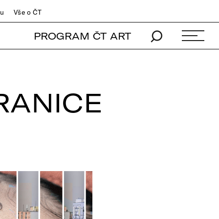
du
Vše o ČT
PROGRAM ČT ART
ŽRANICE