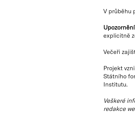
V průběhu 
Upozornění 
explicitně 
Večeři zajiš
Projekt vzn
Státního fo
Institutu.
Veškeré inf
redakce we