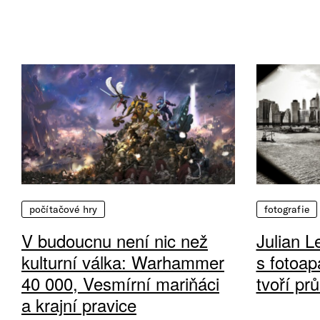
počítačové hry
fotografie
V budoucnu není nic než
Julian L
kulturní válka: Warhammer
s fotoap
40 000, Vesmírní mariňáci
tvoří pr
a krajní pravice