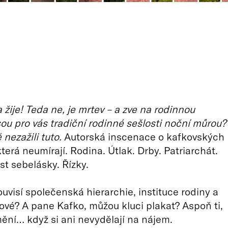
 žije! Teda ne, je mrtev – a zve na rodinnou
jsou pro vás tradiční rodinné sešlosti noční můrou?
 nezažili tuto.
Autorská inscenace o kafkovských
terá neumírají. Rodina. Útlak. Drby. Patriarchát.
t sebelásky. Řízky.
ouvisí společenská hierarchie, instituce rodiny a
cové? A pane Kafko, můžou kluci plakat? Aspoň ti,
mění… když si ani nevydělají na nájem.