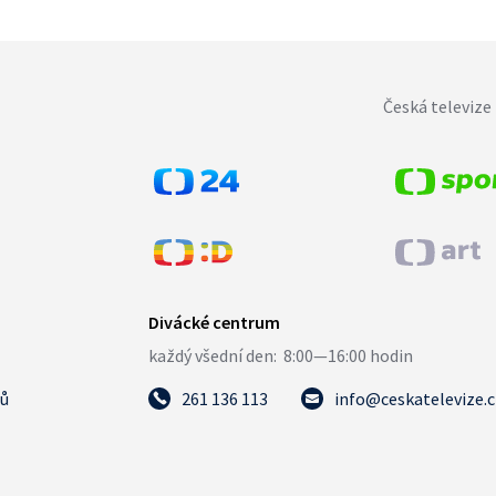
Česká televize 
tů
261 136 113
info@ceskatelevize.