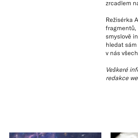
zrcadlem na
Režisérka A
fragmentů, 
smyslově in
hledat sám 
v nás všech
Veškeré inf
redakce we