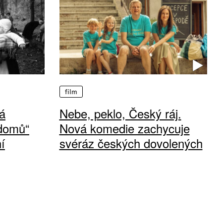
film
á
Nebe, peklo, Český ráj.
 domů“
Nová komedie zachycuje
í
svéráz českých dovolených