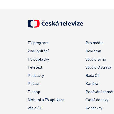
TV program
Pro média
Živé vysílání
Reklama
TV poplatky
Studio Brno
Teletext
Studio Ostrava
Podcasty
Rada ČT
Počasí
Kariéra
E-shop
Podávání námě
Mobilní a TV aplikace
Časté dotazy
Vše o ČT
Kontakty