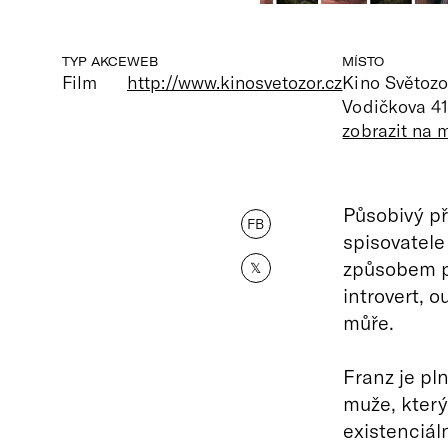
TYP AKCE
WEB
MÍSTO
Film
http://www.kinosvetozor.cz
Kino Světozo
Vodičkova 41
zobrazit na 
Působivý př
FB
spisovatele
způsobem p
𝕏
introvert, 
můře.
Franz je pln
muže, který
existenciáln