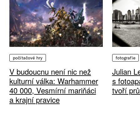
počítačové hry
fotografie
V budoucnu není nic než
Julian L
kulturní válka: Warhammer
s fotoap
40 000, Vesmírní mariňáci
tvoří pr
a krajní pravice