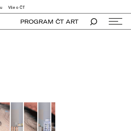
du
Vše o ČT
PROGRAM ČT ART