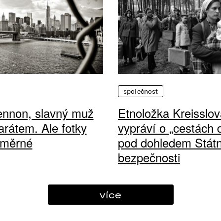
společnost
ennon, slavný muž
Etnoložka Kreisslov
arátem. Ale fotky
vypráví o „cestách
ůměrné
pod dohledem Státn
bezpečnosti
více