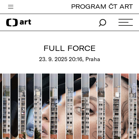
PROGRAM ČT ART
Česká televize
Zpravodajství
Sport
FULL FORCE
iVysílání
23. 9. 2025 20:16, Praha
TV program
Pro děti
edu
Vše o ČT