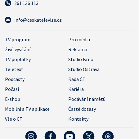
261 136 113
info@ceskatelevize.cz
TV program
Pro média
Živé vysílání
Reklama
TV poplatky
Studio Brno
Teletext
Studio Ostrava
Podcasty
Rada ČT
Počasí
Kariéra
E-shop
Podávání námětů
Mobilní a TV aplikace
Časté dotazy
Vše o ČT
Kontakty