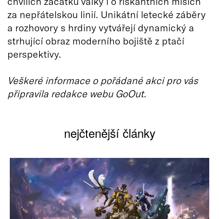
chvílích začátku války i o riskantních misích
za nepřátelskou linií. Unikátní letecké záběry
a rozhovory s hrdiny vytvářejí dynamický a
strhující obraz moderního bojiště z ptačí
perspektivy.
Veškeré informace o pořádané akci pro vás
připravila redakce webu GoOut.
nejčtenější články