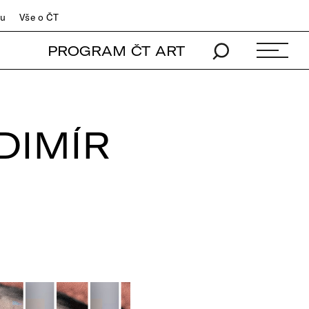
du
Vše o ČT
PROGRAM ČT ART
DIMÍR