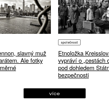
společnost
ennon, slavný muž
Etnoložka Kreisslov
arátem. Ale fotky
vypráví o „cestách
ůměrné
pod dohledem Státn
bezpečnosti
více