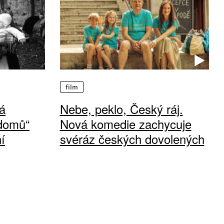
film
á
Nebe, peklo, Český ráj.
 domů“
Nová komedie zachycuje
í
svéráz českých dovolených