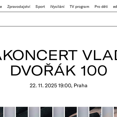
ze
Zpravodajství
Sport
iVysílání
TV program
Pro děti
e
KONCERT VLA
DVOŘÁK 100
22. 11. 2025 19:00, Praha