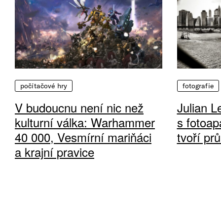
počítačové hry
fotografie
V budoucnu není nic než
Julian L
kulturní válka: Warhammer
s fotoap
40 000, Vesmírní mariňáci
tvoří pr
a krajní pravice