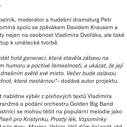
.
apelník, moderátor a hudební dramaturg Petr
pomíná spolu se zpěvákem Davidem Krausem a
ty nejen na osobnost Vladimíra Dvořáka, ale také
stup k umělecké tvorbě.
át hold generaci, která stavěla zábavu na
m humoru a poctivé řemeslnosti, a ukázat, že její
dnešním světě své místo. Večer bude oslavou
not, které nestárnou“
– dodává autor projektu.
 nabídne výběr z písňových textů Vladimíra
aranžmá a podání orchestru Golden Big Band
stníci se mohou těšit na populární melodie jako
íseň pro Kristýnku
,
Prostý lék
,
Vzpomínky
 nás dvou
,
Marina
,
Volare
,
Váš dům šel spát
, atd.