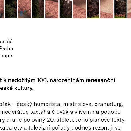
asičů
 Praha
 mapě
t k nedožitým 100. narozeninám renesanční
eské kultury.
ořák – český humorista, mistr slova, dramaturg,
 moderátor, textař a člověk s vlivem na podobu
y druhé poloviny 20. století. Jeho písňové texty,
kabarety a televizní pořady dodnes rezonují ve