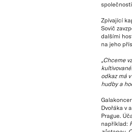
společnosti
Zpívající k
Sovič zavz
dalšími hos
na jeho pří
„Chceme vzd
kultivované
odkaz má v 
hudby a hod
Galakoncert
Dvořáka v 
Prague. Úča
například:
P
zůstanou
,
O