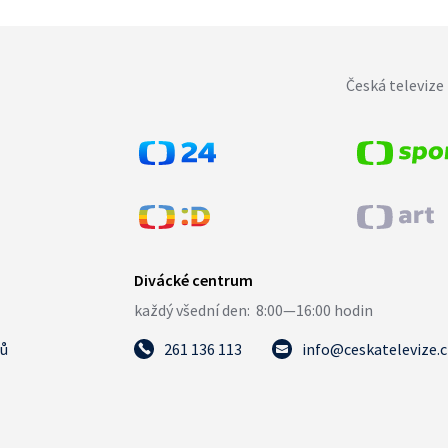
Česká televize 
tů
261 136 113
info@ceskatelevize.