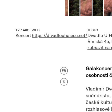
TYP AKCE
WEB
MÍSTO
Koncert
https://divadlouhasicu.net/
Divadlo U H
Římská 45,
zobrazit na
Galakoncer
FB
osobnosti č
𝕏
Vladimír Dv
scénárista,
české kultur
rozhlasové 