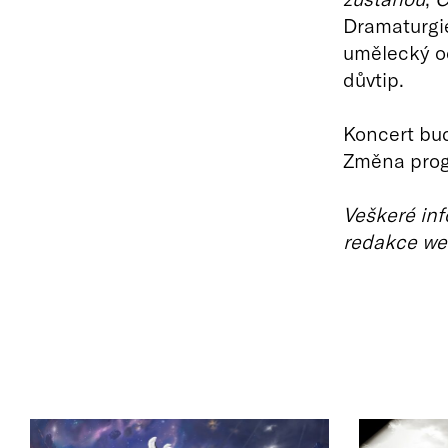
Dramaturgie
umělecký od
důvtip.
Koncert bu
Změna prog
Veškeré inf
redakce we