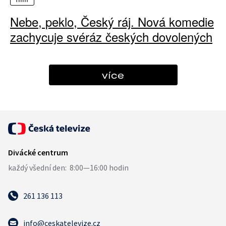
Nebe, peklo, Český ráj. Nová komedie
zachycuje svéráz českých dovolených
více
261 136 113
info@ceskatelevize.cz