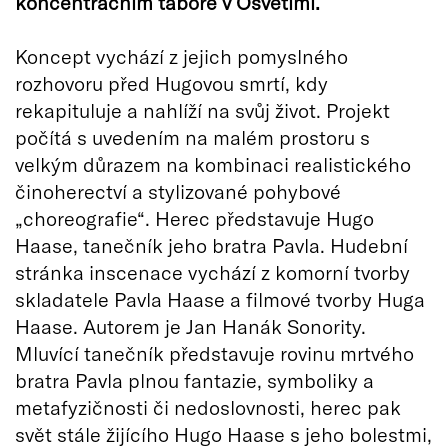
koncentračním táboře v Osvětimi.
Koncept vychází z jejich pomyslného
rozhovoru před Hugovou smrtí, kdy
rekapituluje a nahlíží na svůj život. Projekt
počítá s uvedením na malém prostoru s
velkým důrazem na kombinaci realistického
činoherectví a stylizované pohybové
„choreografie“. Herec představuje Hugo
Haase, tanečník jeho bratra Pavla. Hudební
stránka inscenace vychází z komorní tvorby
skladatele Pavla Haase a filmové tvorby Huga
Haase. Autorem je Jan Hanák Sonority.
Mluvící tanečník představuje rovinu mrtvého
bratra Pavla plnou fantazie, symboliky a
metafyzičnosti či nedoslovnosti, herec pak
svět stále žijícího Hugo Haase s jeho bolestmi,