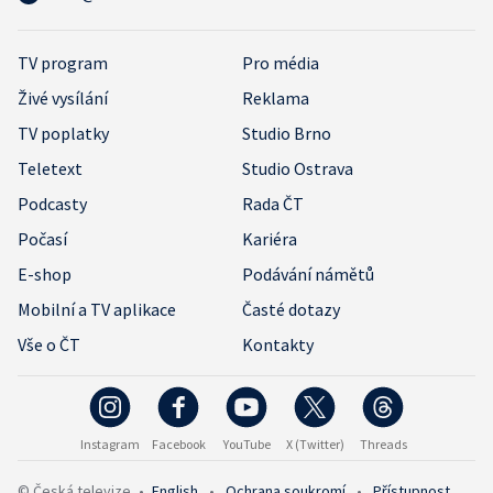
TV program
Pro média
Živé vysílání
Reklama
TV poplatky
Studio Brno
Teletext
Studio Ostrava
Podcasty
Rada ČT
Počasí
Kariéra
E-shop
Podávání námětů
Mobilní a TV aplikace
Časté dotazy
Vše o ČT
Kontakty
Instagram
Facebook
YouTube
X (Twitter)
Threads
© Česká televize
•
English
•
Ochrana soukromí
•
Přístupnost