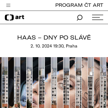
PROGRAM ČT ART
Česká televize
Zpravodajství
Sport
HAAS – DNY PO SLÁVĚ
iVysílání
2. 10. 2024 19:30, Praha
TV program
Pro děti
edu
Vše o ČT