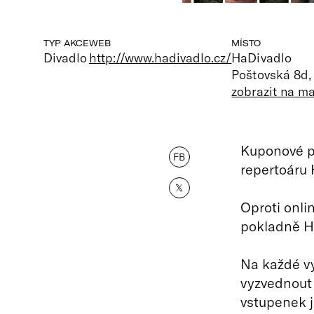
TYP AKCE
WEB
MÍSTO
Divadlo
http://www.hadivadlo.cz/
HaDivadlo
Poštovská 8d,
zobrazit na m
Kuponové př
FB
repertoáru 
𝕏
Oproti onli
pokladně Ha
Na každé vy
vyzvednout
vstupenek 