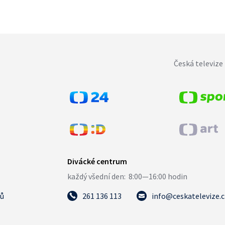
Česká televize 
tů
261 136 113
info@ceskatelevize.