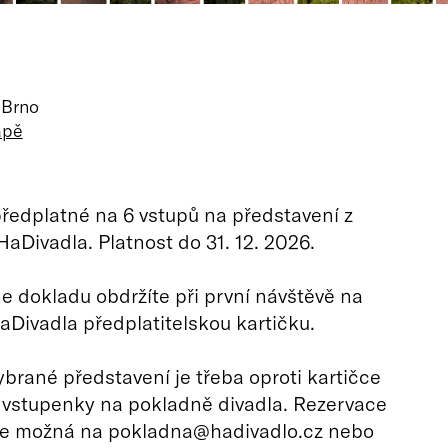
 Brno
apě
edplatné na 6 vstupů na představení z
HaDivadla. Platnost do 31. 12. 2026.
ne dokladu obdržíte při první návštěvě na
Divadla předplatitelskou kartičku.
brané představení je třeba oproti kartičce
 vstupenky na pokladně divadla. Rezervace
je možná na pokladna@hadivadlo.cz nebo