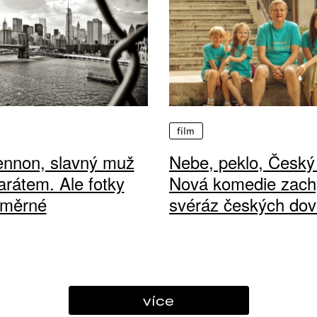
film
ennon, slavný muž
Nebe, peklo, Český 
arátem. Ale fotky
Nová komedie zach
ůměrné
svéráz českých dov
více