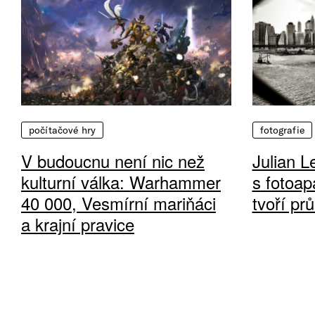
počítačové hry
fotografie
V budoucnu není nic než
Julian L
kulturní válka: Warhammer
s fotoap
40 000, Vesmírní mariňáci
tvoří pr
a krajní pravice