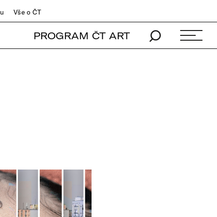
du
Vše o ČT
PROGRAM ČT ART