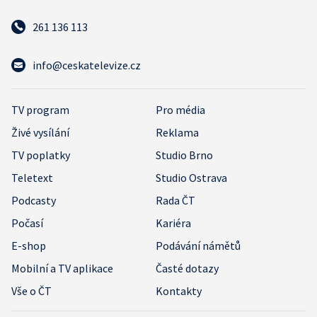
261 136 113
info@ceskatelevize.cz
TV program
Pro média
Živé vysílání
Reklama
TV poplatky
Studio Brno
Teletext
Studio Ostrava
Podcasty
Rada ČT
Počasí
Kariéra
E-shop
Podávání námětů
Mobilní a TV aplikace
Časté dotazy
Vše o ČT
Kontakty