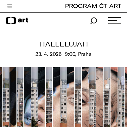
PROGRAM ČT ART
Česká televize
Zpravodajství
Sport
HALLELUJAH
iVysílání
23. 4. 2026 19:00, Praha
TV program
Pro děti
edu
Vše o ČT