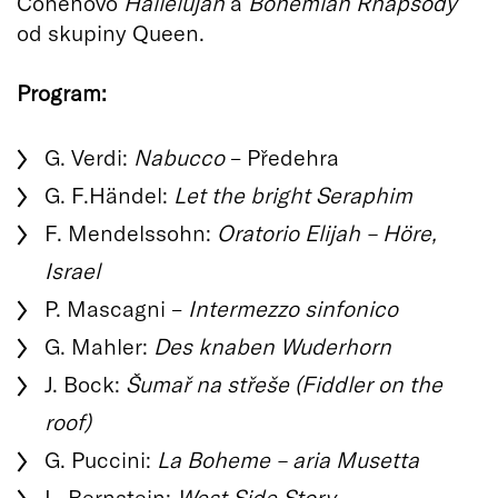
Cohenovo
Hallelujah
a
Bohemian Rhapsody
od skupiny Queen.
Program:
G. Verdi:
Nabucco
– Předehra
G. F.Händel:
Let the bright Seraphim
F. Mendelssohn:
Oratorio Elijah – Höre,
Israel
P. Mascagni –
Intermezzo sinfonico
G. Mahler:
Des knaben Wuderhorn
J. Bock:
Šumař na střeše (Fiddler on the
roof)
G. Puccini:
La Boheme – aria Musetta
L. Bernstein:
West Side Story