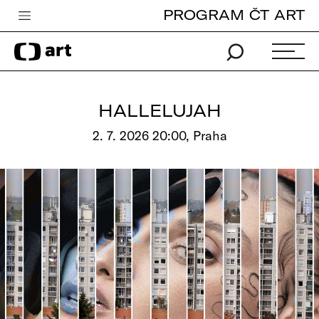
PROGRAM ČT ART
Česká televize
Zpravodajství
Sport
HALLELUJAH
iVysílání
2. 7. 2026 20:00, Praha
TV program
Pro děti
edu
Vše o ČT