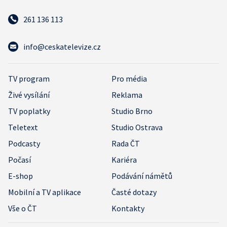
261 136 113
info@ceskatelevize.cz
TV program
Pro média
Živé vysílání
Reklama
TV poplatky
Studio Brno
Teletext
Studio Ostrava
Podcasty
Rada ČT
Počasí
Kariéra
E-shop
Podávání námětů
Mobilní a TV aplikace
Časté dotazy
Vše o ČT
Kontakty