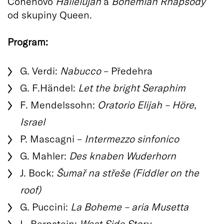
Cohenovo
Hallelujah
a
Bohemian Rhapsody
od skupiny Queen.
Program:
G. Verdi:
Nabucco
– Předehra
G. F.Händel:
Let the bright Seraphim
F. Mendelssohn:
Oratorio Elijah – Höre,
Israel
P. Mascagni –
Intermezzo sinfonico
G. Mahler:
Des knaben Wuderhorn
J. Bock:
Šumař na střeše (Fiddler on the
roof)
G. Puccini:
La Boheme – aria Musetta
L. Bernstein:
West Side Story