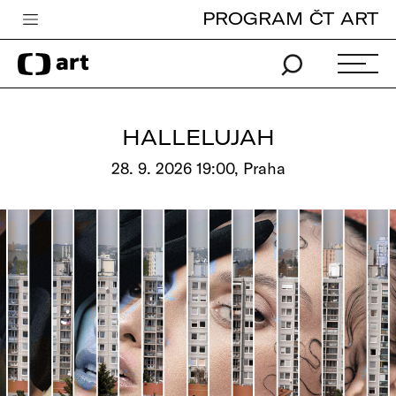
PROGRAM ČT ART
Česká televize
Zpravodajství
Sport
HALLELUJAH
iVysílání
28. 9. 2026 19:00, Praha
TV program
Pro děti
edu
Vše o ČT