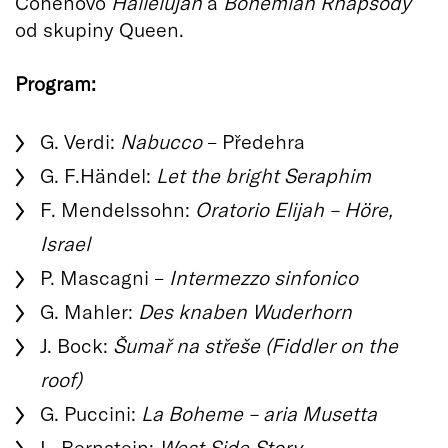
Cohenovo
Hallelujah
a
Bohemian Rhapsody
od skupiny Queen.
Program:
G. Verdi:
Nabucco
– Předehra
G. F.Händel:
Let the bright Seraphim
F. Mendelssohn:
Oratorio Elijah – Höre,
Israel
P. Mascagni –
Intermezzo sinfonico
G. Mahler:
Des knaben Wuderhorn
J. Bock:
Šumař na střeše (Fiddler on the
roof)
G. Puccini:
La Boheme – aria Musetta
L. Bernstein:
West Side Story