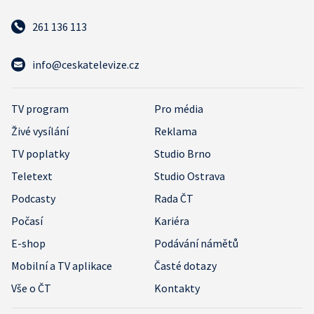
261 136 113
info@ceskatelevize.cz
TV program
Pro média
Živé vysílání
Reklama
TV poplatky
Studio Brno
Teletext
Studio Ostrava
Podcasty
Rada ČT
Počasí
Kariéra
E-shop
Podávání námětů
Mobilní a TV aplikace
Časté dotazy
Vše o ČT
Kontakty