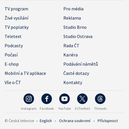
TV program
Pro média
Živé vysílání
Reklama
TV poplatky
Studio Brno
Teletext
Studio Ostrava
Podcasty
Rada ČT
Počasí
Kariéra
E-shop
Podávání námětů
Mobilní a TV aplikace
Časté dotazy
Vše o ČT
Kontakty
Instagram
Facebook
YouTube
X (Twitter)
Threads
© Česká televize
•
English
•
Ochrana soukromí
•
Přístupnost