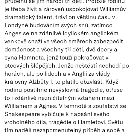
průběhu se jim narodí tři děti. Protože rodinu
je třeba živit a zároveň uspokojovat Williamův
dramatický talent, tráví on většinu času v
Londýně budováním svých snů, zatímco
Anges se na zdánlivě idylickém anglickém
venkově snaží ve všech směrech zabezpečit
domácnost a všechny tři děti, dvě dcery a
syna Hamneta, jenž touží pokračovat v
otcových šlépějích. Jenže neštěstí nechodí po
horách, ale po lidech a v Anglii za vlády
královny Alžběty I. to platilo obzvlášť. Když
rodinu postihne nevýslovná tragédie, otřese
to i zdánlivě nezničitelným vztahem mezi
Williamem a Agnes. V temnotě a zoufalství se
Shakespeare vybičuje k napsání svého
vrcholného díla, tragédie o Hamletovi. Světu
tím nadělí nezapomenutelný příběh a sobě a