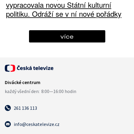
vypracovala novou Státní kulturní
politiku. Odráží se v ní nové pořádky
více
261 136 113
info@ceskatelevize.cz