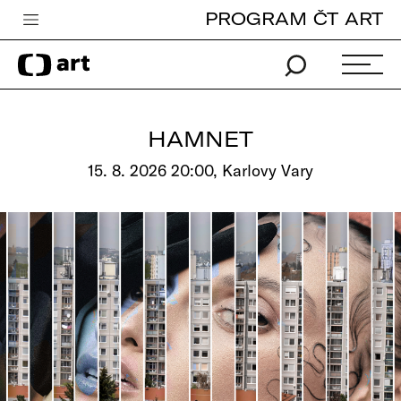
PROGRAM ČT ART
Česká televize
Zpravodajství
Sport
HAMNET
iVysílání
15. 8. 2026 20:00, Karlovy Vary
TV program
Pro děti
edu
Vše o ČT