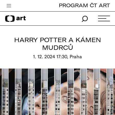
PROGRAM ČT ART
Česká televize
Zpravodajství
Sport
HARRY POTTER A KÁMEN
iVysílání
MUDRCŮ
TV program
1. 12. 2024 17:30, Praha
Pro děti
edu
Vše o ČT