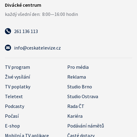
261 136 113
info@ceskatelevize.cz
TV program
Pro média
Živé vysílání
Reklama
TV poplatky
Studio Brno
Teletext
Studio Ostrava
Podcasty
Rada ČT
Počasí
Kariéra
E-shop
Podávání námětů
Mobilní a TV aplikace
Časté dotazy