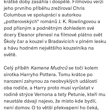
krátké doby zasáhla i dospělé. Filmovou verzi
jeho prvního příběhu zrežíroval Chris
Columbus ve spolupráci s autorkou
„potterovských“ románů J. K. Rowlingovou a
pod přísným a podnětným dohledem své
dcery Eleanor přenesl na filmové plátno svět
Školy čar a kouzel v Bradavicích v plném lesku
a hávu hodném největšího kouzelníka na
světě.
Celý příběh
Kamene Mudrců
se točí kolem
sirotka Harryho Pottera. Tomu krátce po
narození zahynou za neobvyklých událostí
oba rodiče, a Harry proto musí vyrůstat v
rodině strýce Vernona a tety Petunie, kteří mu
neustále dávají najevo, že místo kde bydlí,
není domov. O to větší překvapení ho čeká,