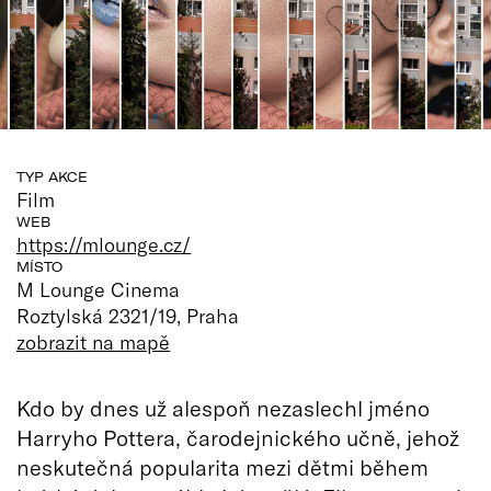
TYP AKCE
Film
WEB
https://mlounge.cz/
MÍSTO
M Lounge Cinema
Roztylská 2321/19, Praha
zobrazit na mapě
Kdo by dnes už alespoň nezaslechl jméno
Harryho Pottera, čarodejnického učně, jehož
neskutečná popularita mezi dětmi během