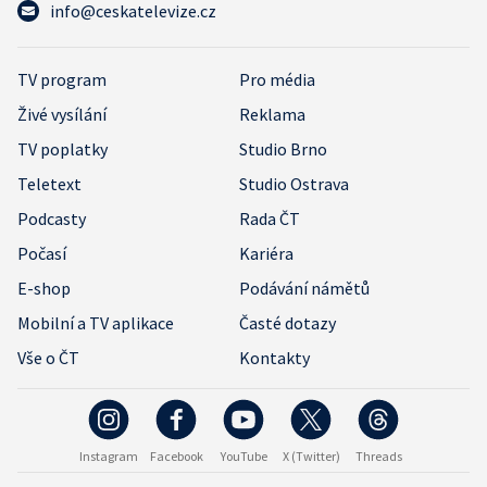
info@ceskatelevize.cz
TV program
Pro média
Živé vysílání
Reklama
TV poplatky
Studio Brno
Teletext
Studio Ostrava
Podcasty
Rada ČT
Počasí
Kariéra
E-shop
Podávání námětů
Mobilní a TV aplikace
Časté dotazy
Vše o ČT
Kontakty
Instagram
Facebook
YouTube
X (Twitter)
Threads