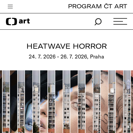
PROGRAM ČT ART
Česká televize
Zpravodajství
Sport
HEATWAVE HORROR
iVysílání
24. 7. 2026 - 26. 7. 2026, Praha
TV program
Pro děti
edu
Vše o ČT