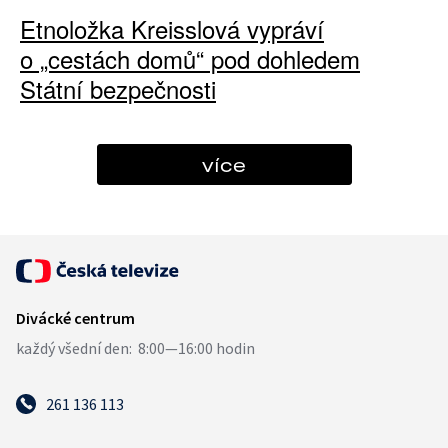
Etnoložka Kreisslová vypráví
o „cestách domů“ pod dohledem
Státní bezpečnosti
více
261 136 113