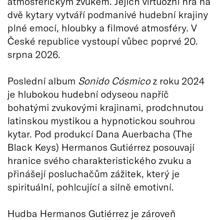
atmosférickým zvukem. Jejich virtuózní hra na
dvě kytary vytváří podmanivé hudební krajiny
plné emocí, hloubky a filmové atmosféry. V
České republice vystoupí vůbec poprvé 20.
srpna 2026.
Poslední album
Sonido Cósmico
z roku 2024
je hlubokou hudební odyseou napříč
bohatými zvukovými krajinami, prodchnutou
latinskou mystikou a hypnotickou souhrou
kytar. Pod produkcí Dana Auerbacha (The
Black Keys) Hermanos Gutiérrez posouvají
hranice svého charakteristického zvuku a
přinášejí posluchačům zážitek, který je
spirituální, pohlcující a silně emotivní.
Hudba Hermanos Gutiérrez je zároveň