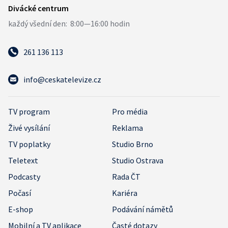
261 136 113
info@ceskatelevize.cz
TV program
Pro média
Živé vysílání
Reklama
TV poplatky
Studio Brno
Teletext
Studio Ostrava
Podcasty
Rada ČT
Počasí
Kariéra
E-shop
Podávání námětů
Mobilní a TV aplikace
Časté dotazy