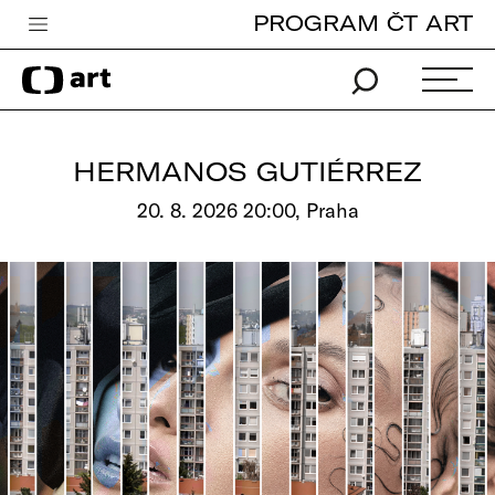
PROGRAM ČT ART
Česká televize
Zpravodajství
Sport
HERMANOS GUTIÉRREZ
iVysílání
20. 8. 2026 20:00, Praha
TV program
Pro děti
edu
Vše o ČT