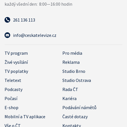
261 136 113
info@ceskatelevize.cz
TV program
Pro média
Živé vysílání
Reklama
TV poplatky
Studio Brno
Teletext
Studio Ostrava
Podcasty
Rada ČT
Počasí
Kariéra
E-shop
Podávání námětů
Mobilní a TV aplikace
Časté dotazy
Vše o ČT
Kontakty