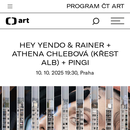
PROGRAM ČT ART
Česká televize
Zpravodajství
Sport
HEY YENDO & RAINER +
iVysílání
ATHENA CHLEBOVÁ (KŘEST
ALB) + PINGI
TV program
10. 10. 2025 19:30, Praha
Pro děti
edu
Vše o ČT