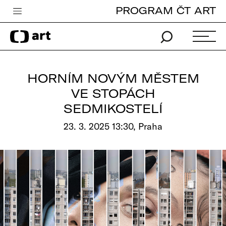
PROGRAM ČT ART
Česká televize
Zpravodajství
Sport
HORNÍM NOVÝM MĚSTEM
iVysílání
VE STOPÁCH
SEDMIKOSTELÍ
TV program
23. 3. 2025 13:30, Praha
Pro děti
edu
Vše o ČT