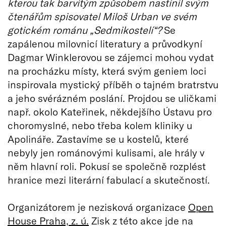
kterou tak barvitým způsobem nastínil svým
čtenářům spisovatel Miloš Urban ve svém
gotickém románu „Sedmikostelí“?
Se
zapálenou milovnicí literatury a průvodkyní
Dagmar Winklerovou se zájemci mohou vydat
na procházku místy, která svým geniem loci
inspirovala mystický příběh o tajném bratrstvu
a jeho svérázném poslání. Projdou se uličkami
např. okolo Kateřinek, někdejšího Ústavu pro
choromyslné, nebo třeba kolem kliniky u
Apolináře. Zastavíme se u kostelů, které
nebyly jen románovými kulisami, ale hrály v
něm hlavní roli. Pokusí se společně rozplést
hranice mezi literární fabulací a skutečností.
Organizátorem je nezisková organizace
Open
House Praha, z. ú.
Zisk z této akce jde na