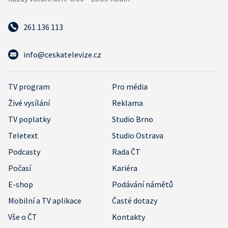
261 136 113
info@ceskatelevize.cz
TV program
Pro média
Živé vysílání
Reklama
TV poplatky
Studio Brno
Teletext
Studio Ostrava
Podcasty
Rada ČT
Počasí
Kariéra
E-shop
Podávání námětů
Mobilní a TV aplikace
Časté dotazy
Vše o ČT
Kontakty