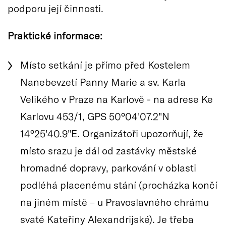
podporu její činnosti.
Praktické informace:
Místo setkání je přímo před Kostelem
Nanebevzetí Panny Marie a sv. Karla
Velikého v Praze na Karlově - na adrese Ke
Karlovu 453/1, GPS 50°04'07.2"N
14°25'40.9"E. Organizátoři upozorňují, že
místo srazu je dál od zastávky městské
hromadné dopravy, parkování v oblasti
podléhá placenému stání (procházka končí
na jiném místě – u Pravoslavného chrámu
svaté Kateřiny Alexandrijské). Je třeba