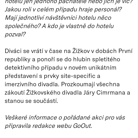
hotelu jen jednoho pachatele nebo jich je víc?
Jakou roli v celém případu hraje personál?
Mají jednotliví návštěvníci hotelu něco
společného? A kdo je vlastně do hotelu
pozval?
Diváci se vrátí v čase na Žižkov v dobách První
republiky a ponoří se do hlubin spletitého
detektivního případu v novém unikátním
představení s prvky site-specific a
imerzivního divadla. Prozkoumají všechna
zákoutí Žižkovského divadla Járy Cimrmana a
stanou se součástí.
Veškeré informace o pořádané akci pro vás
připravila redakce webu GoOut.