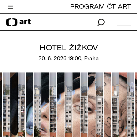
PROGRAM ČT ART
Česká televize
Zpravodajství
Sport
HOTEL ŽIŽKOV
iVysílání
30. 6. 2026 19:00, Praha
TV program
Pro děti
edu
Vše o ČT