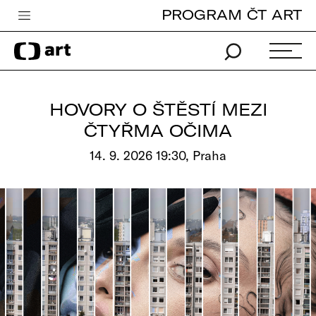
PROGRAM ČT ART
Česká televize
Zpravodajství
Sport
HOVORY O ŠTĚSTÍ MEZI
iVysílání
ČTYŘMA OČIMA
TV program
14. 9. 2026 19:30, Praha
Pro děti
edu
Vše o ČT