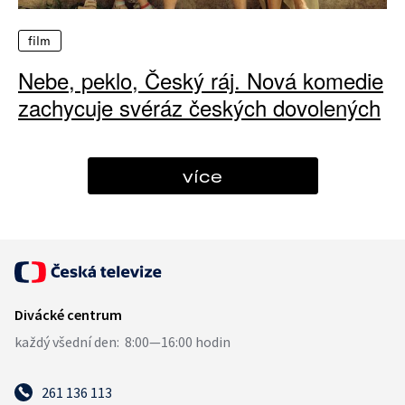
film
Nebe, peklo, Český ráj. Nová komedie
zachycuje svéráz českých dovolených
více
261 136 113