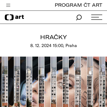
PROGRAM ČT ART
Česká televize
Zpravodajství
Sport
HRAČKY
iVysílání
8. 12. 2024 15:00, Praha
TV program
Pro děti
edu
Vše o ČT